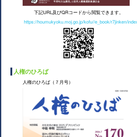
下記URL及びQRコードから閲覧できます。
https://houmukyoku.moj.go.jp/kofu//e_book/r7jinken/inde
人権のひろば
人権のひろば（７月号）