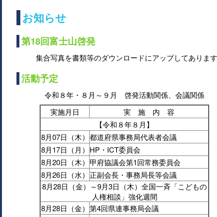
お知らせ
第18回富士山啓発
集合写真を書類等のダウンロードにアップしてありま
活動予定
令和８年・８月～９月 啓発活動関係、会議関係
実施月日
実 施 内 容
【令和８年８月】
8月07日（木）
都道府県事務局代表者会議
8月17日（月）
HP・ICT委員会
8月20日（木）
甲府協議会第1回常務委員会
8月26日（水）
正副会長・事務局長等会議
8月28日（金）～9月3日（木）全国一斉「こどもの
人権相談」強化週間
8月28日（金）
第4回県連事務局会議