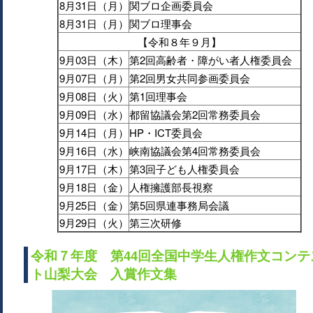
8月31日（月）
関ブロ企画委員会
8月31日（月）
関ブロ理事会
【令和８年９月】
9月03日（木）
第2回高齢者・障がい者人権委員会
9月07日（月）
第2回男女共同参画委員会
9月08日（火）
第1回理事会
9月09日（水）
都留協議会第2回常務委員会
9月14日（月）
HP・ICT委員会
9月16日（水）
峡南協議会第4回常務委員会
9月17日（木）
第3回子ども人権委員会
9月18日（金）
人権擁護部長視察
9月25日（金）
第5回県連事務局会議
9月29日（火）
第三次研修
令和７年度 第44回全国中学生人権作文コンテ
ト山梨大会 入賞作文集