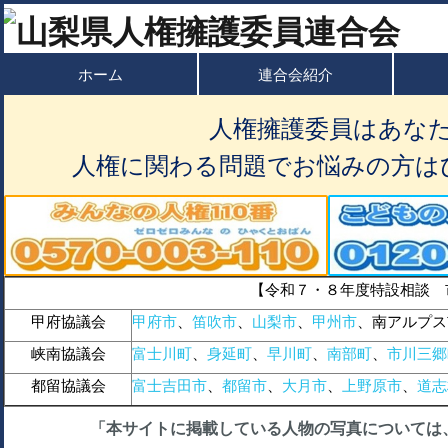
ホーム
連合会紹介
人権擁護委員はあな
人権に関わる問題でお悩みの方は
【令和７・８年度特設相談 
甲府協議会
甲府市
、
笛吹市
、
山梨市
、
甲州市
、南アルプス
峡南協議会
富士川町
、
身延町
、
早川町
、
南部町
、
市川三郷
都留協議会
富士吉田市
、
都留市
、
大月市
、
上野原市
、
道志
「本サイトに掲載している人物の写真については