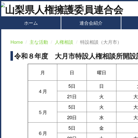
ホーム
連合会紹介
Home
主な活動
人権相談
特設相談（大月市）
令和８年度 大月市特設人権相談所開設
月
日
曜日
5日
日
４月
21日
火
大
5日
火
大
５月
20日
水
大
5日
金
６月