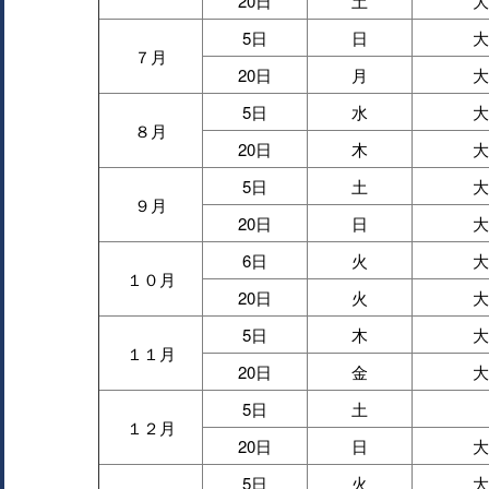
20日
土
大
5日
日
大
７月
20日
月
大
5日
水
大
８月
20日
木
大
5日
土
大
９月
20日
日
大
6日
火
大
１０月
20日
火
大
5日
木
大
１１月
20日
金
大
5日
土
１２月
20日
日
大
5日
火
大