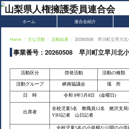
ホーム
連合会紹介
Home
主な活動
活動結果
20260508 早川町立早
事業番号：20260508 早川町立早川
活動区分
啓発活動
活動の種類
活動グループ
峡南協議会
場 所
日 時
令和 8年5月8日 (金曜日)
全校児童5名 教職員12名 鰍沢支
出席者
YBS記者 山日記者
全校児童5名の小規模な山間の小学校