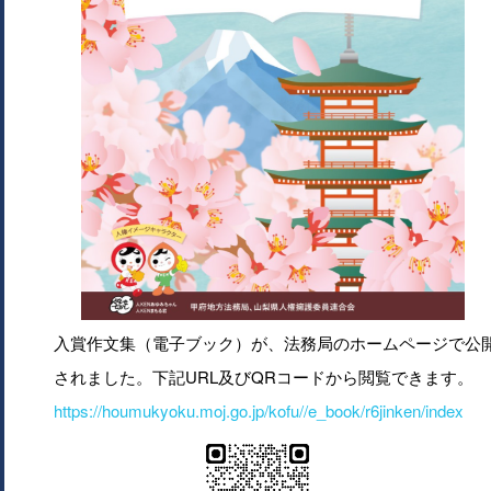
入賞作文集（電子ブック）が、法務局のホームページで公
されました。下記URL及びQRコードから閲覧できます。
https://houmukyoku.moj.go.jp/kofu//e_book/r6jinken/index