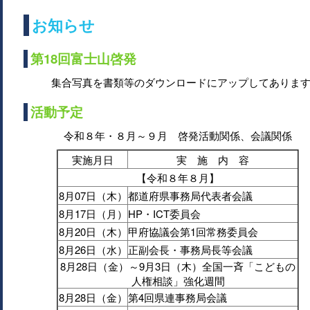
お知らせ
第18回富士山啓発
集合写真を書類等のダウンロードにアップしてありま
活動予定
令和８年・８月～９月 啓発活動関係、会議関係
実施月日
実 施 内 容
【令和８年８月】
8月07日（木）
都道府県事務局代表者会議
8月17日（月）
HP・ICT委員会
8月20日（木）
甲府協議会第1回常務委員会
8月26日（水）
正副会長・事務局長等会議
8月28日（金）～9月3日（木）全国一斉「こどもの
人権相談」強化週間
8月28日（金）
第4回県連事務局会議