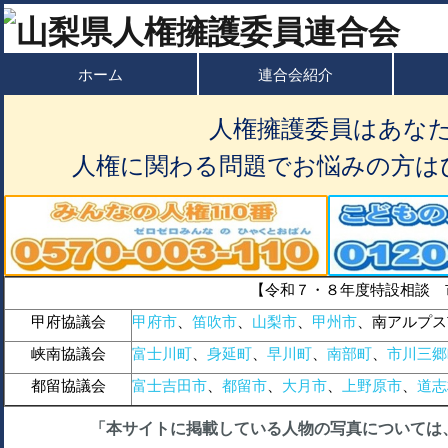
ホーム
連合会紹介
人権擁護委員はあな
人権に関わる問題でお悩みの方は
【令和７・８年度特設相談 
甲府協議会
甲府市
、
笛吹市
、
山梨市
、
甲州市
、南アルプス
峡南協議会
富士川町
、
身延町
、
早川町
、
南部町
、
市川三郷
都留協議会
富士吉田市
、
都留市
、
大月市
、
上野原市
、
道志
「本サイトに掲載している人物の写真については