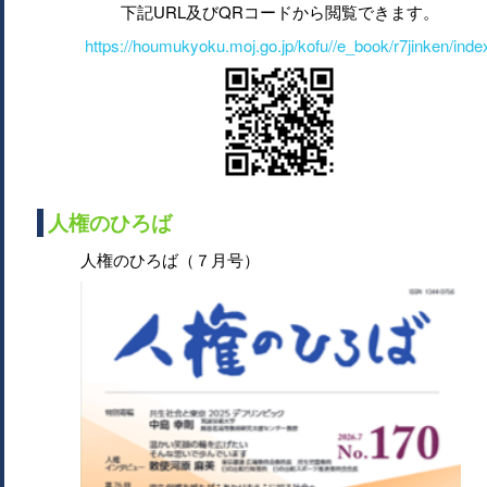
下記URL及びQRコードから閲覧できます。
https://houmukyoku.moj.go.jp/kofu//e_book/r7jinken/inde
人権のひろば
人権のひろば（７月号）