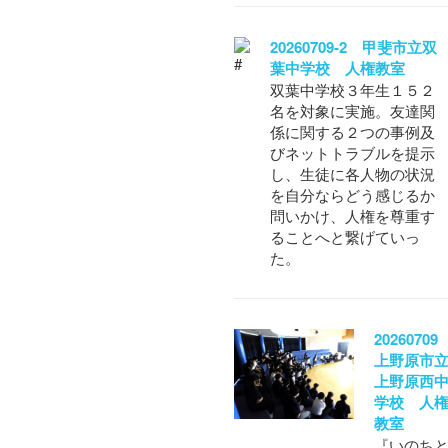
20260709-2 甲斐市立双
葉中学校 人権教室
双葉中学校３年生１５２
名を対象に実施。友達関
係に関する２つの事例及
びネットトラブルを提示
し、生徒に各人物の状況
を自分ならどう感じるか
問いかけ、人権を尊重す
ることへと繋げていっ
た。
2026070
上野原市
上野原西
学校 人
教室
『いのち