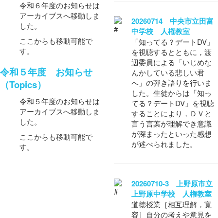
令和６年度のお知らせは
アーカイブスへ移動しま
20260714 中央市立田富
した。
中学校 人権教室
ここからも移動可能で
「知ってる？デートDV」
す。
を視聴するとともに，渡
辺委員による「いじめな
令和５年度 お知らせ
んかしている悲しい君
へ」の弾き語りを行いま
（Topics）
した。生徒からは「知っ
令和５年度のお知らせは
てる？デートDV」を視聴
アーカイブスへ移動しま
することにより，ＤＶと
した。
言う言葉が理解でき意識
が深まったといった感想
ここからも移動可能で
が述べられました。
す。
20260710-3 上野原市立
上野原中学校 人権教室
道徳授業［相互理解，寛
容］自分の考えや意見を