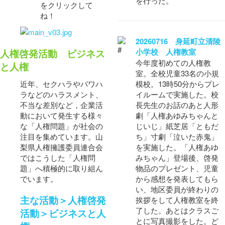
を行った。
をクリックして
ね！
20260716 身延町立清陵
小学校 人権教室
人権啓発活動 ビジネス
今年度初めての人権教
と人権
室。全校児童33名の小規
模校。13時50分からプレ
近年、セクハラやパワハ
イルームで実施した。校
ラなどのハラスメント、
長先生のお話のあと人形
不当な差別など，企業活
劇「人権あゆみちゃんと
動において発生する様々
じいじ」紙芝居「ともだ
な「人権問題」が社会の
ち」寸劇「泣いた赤鬼」
注目を集めています。山
を実施した。「人権あゆ
梨県人権擁護委員連合会
みちゃん」登場後、啓発
ではこうした「人権問
物品のプレゼント、児童
題」へ積極的に取り組ん
から感想を発表してもら
でいます。
い、地区委員が終わりの
主な活動＞人権啓発
挨拶をして人権教室を終
了した。あとはクラスご
活動＞ビジネスと人
とに写真撮影をした。ど