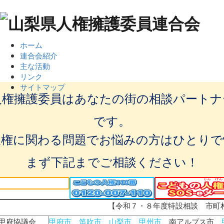
ホーム
連合会紹介
主な活動
リンク
サイトマップ
人権擁護委員はあなたの街の相談パートナ
です。
人権に関わる問題でお悩みの方はひとりで
まず下記までご相談ください！
【令和７・８年度特設相談 市町
甲府協議会
甲府市
、
笛吹市
、
山梨市
、
甲州市
、南アルプス市、