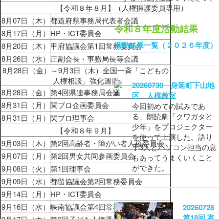
【令和８年８月】
（人権擁護委員専用）
8月07日（木）
都道府県事務局代表者会議
令和８年度活動結果
8月17日（月）
HP・ICT委員会
活動結果一覧（２０２６年度）
8月20日（木）
甲府協議会第1回常務委員会
8月26日（水）
正副会長・事務局長等会議
8月28日（金）～9月3日（木）全国一斉「こどもの
人権相談」強化週間
20260730 身延町下山地
8月28日（金）
第4回県連事務局会議
区 人権教室
8月31日（月）
関ブロ企画委員会
今回初めての試みであ
る、朗読劇「クワガタと
8月31日（月）
関ブロ理事会
少年」をプロジェクター
【令和８年９月】
を使って上演した。語り
9月03日（木）
第2回高齢者・障がい者人権委員会
手3人とパソコン担当の息
9月07日（月）
第2回男女共同参画委員会
もあってうまくいくこと
ができた。
9月08日（火）
第1回理事会
9月09日（水）
都留協議会第2回常務委員会
9月14日（月）
HP・ICT委員会
9月16日（水）
峡南協議会第4回常務委員会
2026072
第18回 富