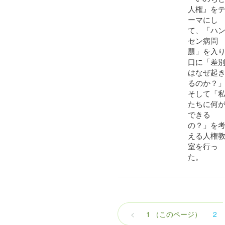
人権』を
ーマにし
て、「ハ
セン病問
題」を入
口に「差
はなぜ起
るのか？
そして「
たちに何
できる
の？」を
える人権
室を行っ
た。
<
1
（このページ）
2