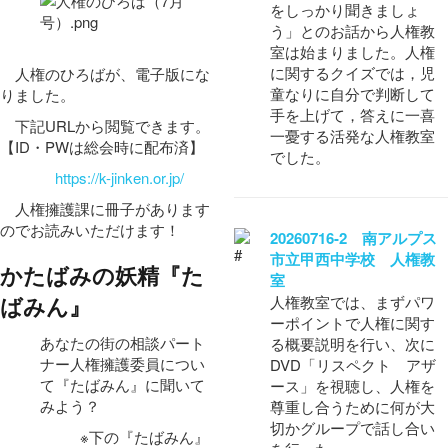
をしっかり聞きましょ
う」とのお話から人権教
室は始まりました。人権
に関するクイズでは，児
人権のひろばが、電子版にな
童なりに自分で判断して
りました。
手を上げて，答えに一喜
下記URLから閲覧できます。
一憂する活発な人権教室
【ID・PWは総会時に配布済】
でした。
https://k-jinken.or.jp/
人権擁護課に冊子があります
のでお読みいただけます！
20260716-2 南アルプス
市立甲西中学校 人権教
かたばみの妖精『た
室
ばみん』
人権教室では、まずパワ
ーポイントで人権に関す
あなたの街の相談パート
る概要説明を行い、次に
ナー人権擁護委員につい
DVD「リスペクト アザ
て『たばみん』に聞いて
ース」を視聴し、人権を
みよう？
尊重し合うために何が大
切かグループで話し合い
※下の『たばみん』