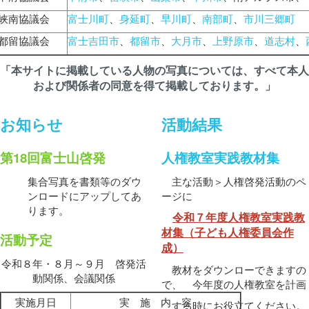
峡南協議会
富士川町
、
身延町
、
早川町
、
南部町
、
市川三郷町
都留協議会
富士吉田市
、
都留市
、
大月市
、
上野原市
、
道志村
、
「本サイトに掲載している人物の写真については、すべて本人
および関係者の同意を得て掲載しております。」
お知らせ
活動結果
第18回富士山啓発
人権教室実践教材集
集合写真を書類等のダウ
主な活動＞人権啓発活動のペ
ンロードにアップしてあ
ージに
ります。
令和７年度人権教室実践教
材集（子ども人権委員会作
活動予定
成）
令和８年・８月～９月 啓発活
教材をダウンローできますの
動関係、会議関係
で、 今年度の人権教室を計画
実施月日
実 施 内 容
する時にお役立てください。