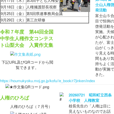
9月17日（木）
第3回子ども人権委員会
士山人権
9月18日（金）
人権擁護部長視察
発活動
9月25日（金）
第5回県連事務局会議
富士山５
9月29日（火）
第三次研修
目で恒例
啓発活動
令和７年度 第44回全国
実施。天
が心配さ
中学生人権作文コンテス
たが、富
ト山梨大会 入賞作文集
山がくっ
り見える
間もあり
下記URL及びQRコードから閲
持ちよく
覧できます。
動が実施
きた。
https://houmukyoku.moj.go.jp/kofu//e_book/r7jinken/index
20260721 昭和町立西条
人権のひろば
小学校 人権教室
校長先生の「人権は目に
人権のひろば（７月号）
見えないものなのでお話