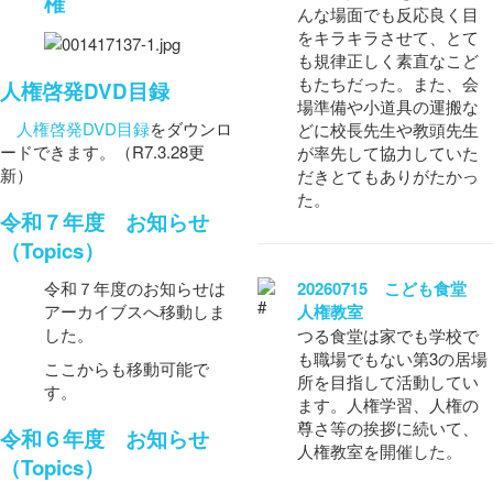
権
んな場面でも反応良く目
をキラキラさせて、とて
も規律正しく素直なこど
もたちだった。また、会
人権啓発DVD目録
場準備や小道具の運搬な
人権啓発DVD目録
をダウンロ
どに校長先生や教頭先生
ードできます。（R7.3.28更
が率先して協力していた
新）
だきとてもありがたかっ
た。
令和７年度 お知らせ
（Topics）
20260715 こども食堂
令和７年度のお知らせは
人権教室
アーカイブスへ移動しま
した。
つる食堂は家でも学校で
も職場でもない第3の居場
ここからも移動可能で
所を目指して活動してい
す。
ます。人権学習、人権の
尊さ等の挨拶に続いて、
令和６年度 お知らせ
人権教室を開催した。
（Topics）