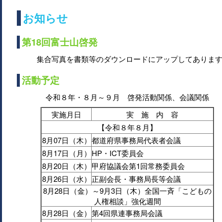
お知らせ
第18回富士山啓発
集合写真を書類等のダウンロードにアップしてありま
活動予定
令和８年・８月～９月 啓発活動関係、会議関係
実施月日
実 施 内 容
【令和８年８月】
8月07日（木）
都道府県事務局代表者会議
8月17日（月）
HP・ICT委員会
8月20日（木）
甲府協議会第1回常務委員会
8月26日（水）
正副会長・事務局長等会議
8月28日（金）～9月3日（木）全国一斉「こどもの
人権相談」強化週間
8月28日（金）
第4回県連事務局会議