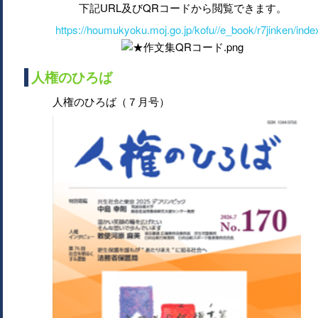
下記URL及びQRコードから閲覧できます。
https://houmukyoku.moj.go.jp/kofu//e_book/r7jinken/inde
人権のひろば
人権のひろば（７月号）