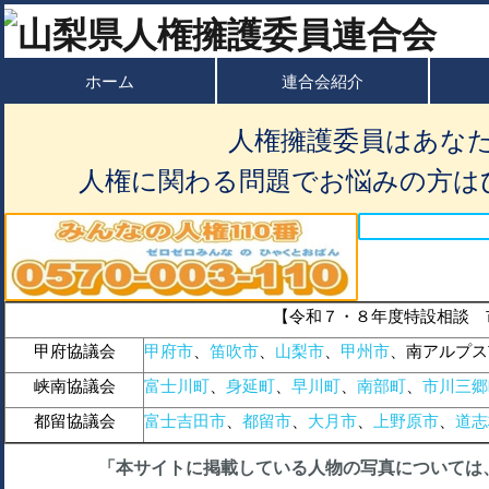
ホーム
連合会紹介
人権擁護委員はあな
人権に関わる問題でお悩みの方は
【令和７・８年度特設相談 
甲府協議会
甲府市
、
笛吹市
、
山梨市
、
甲州市
、南アルプス
峡南協議会
富士川町
、
身延町
、
早川町
、
南部町
、
市川三郷
都留協議会
富士吉田市
、
都留市
、
大月市
、
上野原市
、
道志
「本サイトに掲載している人物の写真については