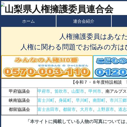
ホーム
連合会紹介
人権擁護委員はあな
人権に関わる問題でお悩みの方は
【令和７・８年度特設相談 
甲府協議会
甲府市
、
笛吹市
、
山梨市
、
甲州市
、南アルプス
峡南協議会
富士川町
、
身延町
、
早川町
、
南部町
、
市川三郷
都留協議会
富士吉田市
、
都留市
、
大月市
、
上野原市
、
道志
「本サイトに掲載している人物の写真については