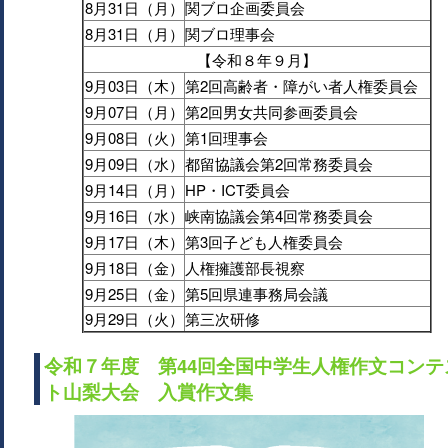
8月31日（月）
関ブロ企画委員会
8月31日（月）
関ブロ理事会
【令和８年９月】
9月03日（木）
第2回高齢者・障がい者人権委員会
9月07日（月）
第2回男女共同参画委員会
9月08日（火）
第1回理事会
9月09日（水）
都留協議会第2回常務委員会
9月14日（月）
HP・ICT委員会
9月16日（水）
峡南協議会第4回常務委員会
9月17日（木）
第3回子ども人権委員会
9月18日（金）
人権擁護部長視察
9月25日（金）
第5回県連事務局会議
9月29日（火）
第三次研修
令和７年度 第44回全国中学生人権作文コンテ
ト山梨大会 入賞作文集