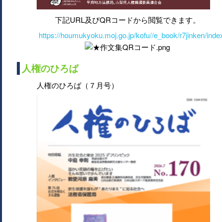
下記URL及びQRコードから閲覧できます。
https://houmukyoku.moj.go.jp/kofu//e_book/r7jinken/inde
人権のひろば
人権のひろば（７月号）