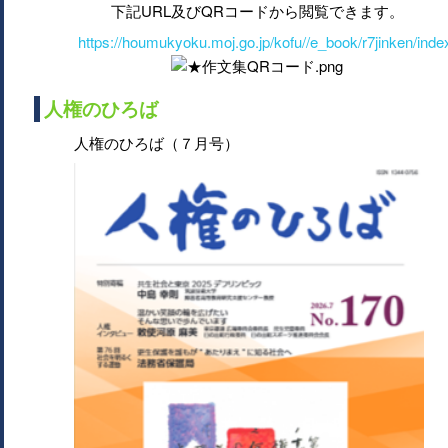
下記URL及びQRコードから閲覧できます。
https://houmukyoku.moj.go.jp/kofu//e_book/r7jinken/inde
人権のひろば
人権のひろば（７月号）