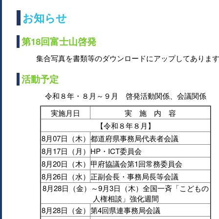
お知らせ
第18回富士山啓発
集合写真を書類等のダウンロードにアップしてありま
活動予定
令和８年・８月～９月 啓発活動関係、会議関係
実施月日
実 施 内 容
【令和８年８月】
8月07日（木）
都道府県事務局代表者会議
8月17日（月）
HP・ICT委員会
8月20日（木）
甲府協議会第1回常務委員会
8月26日（水）
正副会長・事務局長等会議
8月28日（金）～9月3日（木）全国一斉「こどもの
人権相談」強化週間
8月28日（金）
第4回県連事務局会議