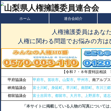
ホーム
連合会紹介
人権擁護委員はあな
人権に関わる問題でお悩みの方は
【令和７・８年度特設相談 
甲府協議会
甲府市
、
笛吹市
、
山梨市
、
甲州市
、南アルプス
峡南協議会
富士川町
、
身延町
、
早川町
、
南部町
、
市川三郷
都留協議会
富士吉田市
、
都留市
、
大月市
、
上野原市
、
道志
「本サイトに掲載している人物の写真については