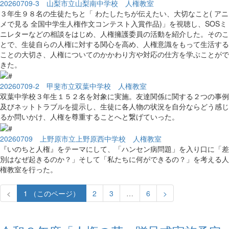
20260709-3 山梨市立山梨南中学校 人権教室
３年生９８名の生徒たちと「 わたしたちが伝えたい、大切なこと( アニ
メで見る 全国中学生人権作文コンテスト入賞作品)」を視聴し、SOSミ
ニレターなどの相談をはじめ、人権擁護委員の活動を紹介した。そのこ
とで、生徒自らの人権に対する関心を高め、人権意識をもって生活する
ことの大切さ、人権についてのかかわり方や対応の仕方を学ぶことがで
きた。
20260709-2 甲斐市立双葉中学校 人権教室
双葉中学校３年生１５２名を対象に実施。友達関係に関する２つの事例
及びネットトラブルを提示し、生徒に各人物の状況を自分ならどう感じ
るか問いかけ、人権を尊重することへと繋げていった。
20260709 上野原市立上野原西中学校 人権教室
『いのちと人権』をテーマにして、「ハンセン病問題」を入り口に「差
別はなぜ起きるのか？」そして「私たちに何ができるの？」を考える人
権教室を行った。
<
1
（このページ）
2
3
…
6
>