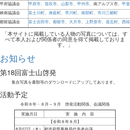
甲府協議会
甲府市
、
笛吹市
、
山梨市
、
甲州市
、南アルプス市、
甲斐
峡南協議会
富士川町
、
身延町
、
早川町
、
南部町
、
市川三郷町
都留協議会
富士吉田市
、
都留市
、
大月市
、
上野原市
、
道志村
、
西桂
「本サイトに掲載している人物の写真については、す
べて本人および関係者の同意を得て掲載しておりま
す。」
お知らせ
第18回富士山啓発
集合写真を書類等のダウンロードにアップしてあります。
活動予定
令和８年・８月～９月 啓発活動関係、会議関係
実施月日
実 施 内 容
【令和８年８月】
8月07日（木）
都道府県事務局代表者会議