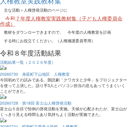
人権教室実践教材集
主な活動＞人権啓発活動のページに
令和７年度人権教室実践教材集（子ども人権委員会
作成）
教材をダウンローできますので、 今年度の人権教室を計画
する時にお役立てください。（人権擁護委員専用）
令和８年度活動結果
活動結果一覧（２０２６年度）
20260730 身延町下山地区 人権教室
今回初めての試みである、朗読劇「クワガタと少年」をプロジェクター
を使って上演した。語り手3人とパソコン担当の息もあってうまくいく
ことができた。
20260728 第18回 富士山人権啓発活動
富士山５合目で恒例の啓発活動を実施。天候が心配されたが、富士山が
くっきり見える時間もあり気持ちよく活動が実施できた。
20260721 昭和町立西条小学校 人権教室