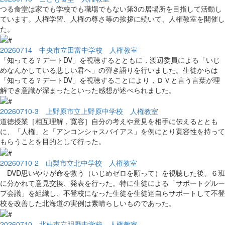
つる食堂は家でも学校でも職場でもない第3の居場所を目指して活動し
ています。人権学習、人権の尊さ等の挨拶に続いて、人権教室を開催し
た。
20260714 中央市立田富中学校 人権教室
「知ってる？デートDV」を視聴するとともに，渡辺委員による「いじ
めなんかしている悲しい君へ」の弾き語りを行いました。生徒からは
「知ってる？デートDV」を視聴することにより，ＤＶと言う言葉が理
解でき意識が深まったといった感想が述べられました。
20260710-3 上野原市立上野原中学校 人権教室
道徳授業［相互理解，寛容］自分の考えや意見を相手に伝えるととも
に、「人権」と「アンコンシャスバイアス」を例にとり寛容性を持って
もらうことを目的として行った。
20260710-2 山梨市立北中学校 人権教室
DVD思いやりが命を救う（いじめゼロを願って）を視聴した後、６班
に分かれて意見交換、発表を行った。特に生徒による「サポートグルー
プ会議」を組織し、不登校になった生徒を生徒達自らサポートして不登
校を改善した北海道の実例は素晴らしいものであった。
20260710 北杜市立明野中学校 人権教室