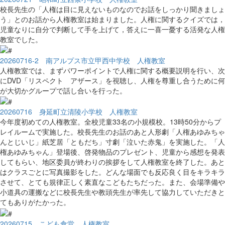
校長先生の「人権は目に見えないものなのでお話をしっかり聞きましょ
う」とのお話から人権教室は始まりました。人権に関するクイズでは，
児童なりに自分で判断して手を上げて，答えに一喜一憂する活発な人権
教室でした。
20260716-2 南アルプス市立甲西中学校 人権教室
人権教室では、まずパワーポイントで人権に関する概要説明を行い、次
にDVD「リスペクト アザース」を視聴し、人権を尊重し合うために何
が大切かグループで話し合いを行った。
20260716 身延町立清陵小学校 人権教室
今年度初めての人権教室。全校児童33名の小規模校。13時50分からプ
レイルームで実施した。校長先生のお話のあと人形劇「人権あゆみちゃ
んとじいじ」紙芝居「ともだち」寸劇「泣いた赤鬼」を実施した。「人
権あゆみちゃん」登場後、啓発物品のプレゼント、児童から感想を発表
してもらい、地区委員が終わりの挨拶をして人権教室を終了した。あと
はクラスごとに写真撮影をした。どんな場面でも反応良く目をキラキラ
させて、とても規律正しく素直なこどもたちだった。また、会場準備や
小道具の運搬などに校長先生や教頭先生が率先して協力していただきと
てもありがたかった。
20260715 こども食堂 人権教室