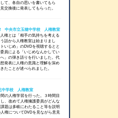
として、各自の思いを書いてもら
意見交換後に発表してもらった。
03-2 中央市立玉穂中学校 人権教室
の人権とは「相手の気持ちを考える
いう話から人権教室は始まりまし
トいじめ」のDVDを視聴するとと
辺委員による「いじめなんかしてい
君へ」の弾き語りを行いました。代
感想発表に人権の意識と理解を深め
できたことが述べられました。
王北中学校 人権教室
時間の人権学習を行った。３時間目
当し、改めて人権擁護委員がどんな
権課題は多岐にわたること等を説明
人権についてDVDを見ながら意見