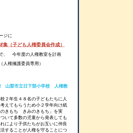
ージに
材集（子ども人権委員会作成）
で、 今年度の人権教室を計画
（人権擁護委員専用）
08-2 山梨市立日下部小学校 人権教
学校２年生４８名の子どもたちに人
て考えてもらうため小２学年向け紙
くのきもち きみのきもち」を実
について多数の児童から発表しても
それにより子供たちがお互いに仲良
生活することが人権を守ることにつ