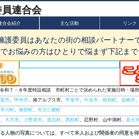
連合会紹介
主な活動
リンク
擁護委員はあなたの街の相談パートナー
題でお悩みの方はひとりで悩まず下記まで
令和７・８年度特設相談 市町村ごとで決められた実施日時・場
山梨市
、
甲州市
、南アルプス市、
甲斐市
、
中央市、昭和町
、
韮崎市
、
早川町
、
南部町
、
市川三郷町
市
、
大月市
、
上野原市
、
道志村
、
西桂町
、忍野村、山中湖村、
富士
る人物の写真については、すべて本人および関係者の同意を得