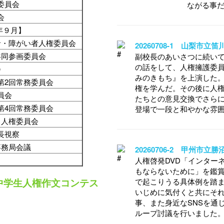
委員会
ながる事
会
年９月】
者・障がい者人権委員会
20260708-1 山梨市
共同参画委員会
副校長のあいさつに続い
の話をして、人権擁護委
会
みのきもち』を上演した
第2回常務委員会
権を学んだ。その後に人
委員会
たちとの意見交換でさら
第4回常務委員会
登場で一段と和やかな雰
も人権委員会
長視察
事務局会議
20260706-2 甲州市
人権啓発DVD「インター
もならないために」を鑑賞
中学生人権作文コンテス
で起こりうる具体例を踏
いじめに気付くと共にそ
事、また身近なSNSを通
ループ討議を行いました