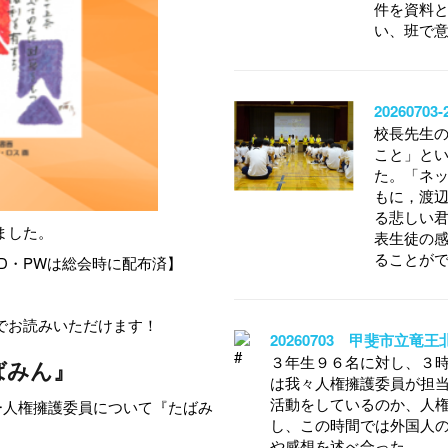
件を資料
い、班で
202607
校長先生
こと」と
た。「ネッ
もに，渡
る悲しい
ました。
表生徒の
ることが
D・PWは総会時に配布済】
でお読みいただけます！
20260703 甲斐市立竜
３年生９６名に対し、３
ばみん』
は我々人権擁護委員が担
活動をしているのか、人
ー人権擁護委員について『たばみ
し、この時間では外国人の
や感想を述べ合った。