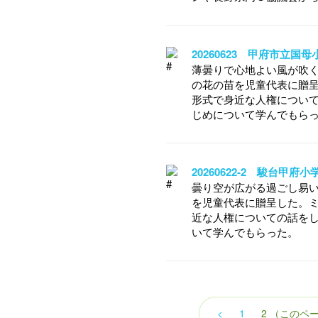
20260623 甲府市立
薄曇りで心地よい風が吹
の花の苗を児童代表に贈
形式で身近な人権につい
じめについて学んでもら
20260622-2 駿台甲
曇り空が広がる過ごし易
を児童代表に贈呈した。
近な人権についての話を
いて学んでもらった。
<
1
2
（このペ