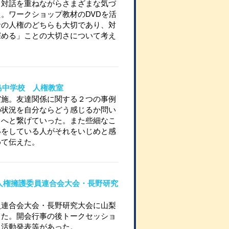
、対話を重ねながらさまざまな気づ
。ワークショップ教材のDVDを活
者の人権のどちらも大切であり、対
深める」ことの大切さについて考え
立敷島中学校 人権教室
実施。友達関係に関する２つの事例
の状況を自分ならどう感じるか問い
とへと繋げていった。また些細なこ
いをしている人がそれをいじめと感
めて伝えた。
ック人権擁護委員連合会大会・長野研究
員連合会大会・長野研究大会に山梨
した。開会行事の後トークセッショ
ら活動発表等があった。