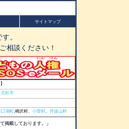
サイトマップ
です。
ご相談ください！
所】
、
北杜市
河口湖町
,鳴沢村、
小菅村
、
丹波山村
て掲載しております。」