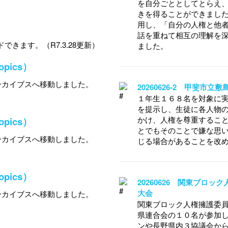
を自分ごととしてとらえ
きを得ることができました
用し、「自分の人権と他
話を重ねて相互の理解を
できます。（R7.3.28更新）
ました。
ics）
ーカイブスへ移動しました。
20260626-2 甲斐市
１年生１６８名を対象に
を提示し、生徒に各人物
かけ、人権を尊重するこ
ics）
とでもそのことで嫌な思
ーカイブスへ移動しました。
じる場合があることを改
ics）
20260626 関東ブロ
大会
ーカイブスへ移動しました。
関東ブロック人権擁護委
県連合会の１０名が参加
ンや長野県内３協議会か