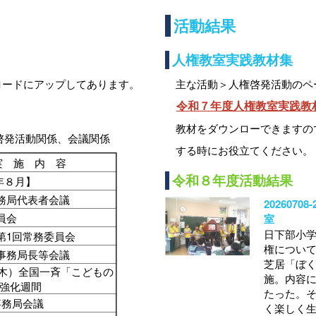
活動結果
人権教室実践教材集
ロードにアップしてあります。
主な活動＞人権啓発活動のペ
令和７年度人権教室実践教
教材をダウンローできますの
啓発活動関係、会議関係
する時にお役立てください。
実 施 内 容
令和８年度活動結果
年８月】
務局代表者会議
202607
委員会
室
日下部小
第1回常務委員会
権につい
事務局長等会議
芝居「ぼ
（木）全国一斉「こどもの
施。内容
強化週間
たった。
事務局会議
く楽しく