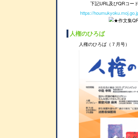
下記URL及びQRコー
https://houmukyoku.moj.go.jp
人権のひろば
人権のひろば（７月号）