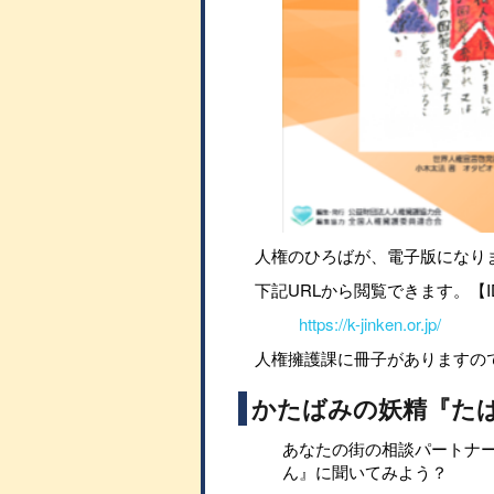
人権のひろばが、電子版になり
下記URLから閲覧できます。【I
https://k-jinken.or.jp/
人権擁護課に冊子がありますの
かたばみの妖精『た
あなたの街の相談パートナ
ん』に聞いてみよう？