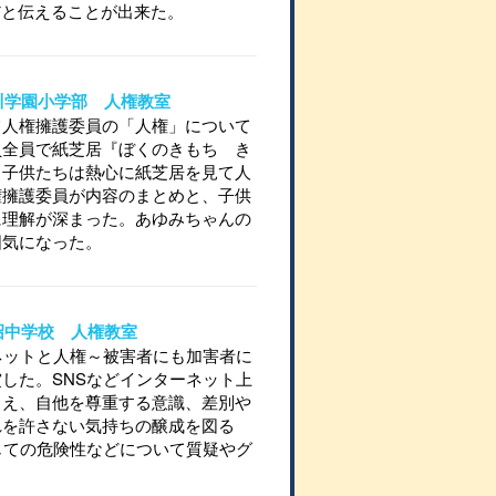
だと伝えることが出来た。
立笛川学園小学部 人権教室
て人権擁護委員の「人権」について
員全員で紙芝居『ぼくのきもち き
。子供たちは熱心に紙芝居を見て人
権擁護委員が内容のまとめと、子供
に理解が深まった。あゆみちゃんの
囲気になった。
立勝沼中学校 人権教室
ネットと人権～被害者にも加害者に
した。SNSなどインターネット上
まえ、自他を尊重する意識、差別や
れを許さない気持ちの醸成を図る
じての危険性などについて質疑やグ
。