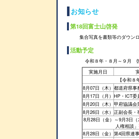
お知らせ
第18回富士山啓発
集合写真を書類等のダウン
活動予定
令和８年・８月～９月 
実施月日
【令和８
8月07日（木）
都道府県事
8月17日（月）
HP・ICT
8月20日（木）
甲府協議会
8月26日（水）
正副会長・
8月28日（金）～9月3日
人権相談」
8月28日（金）
第4回県連