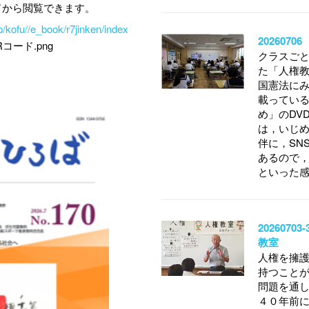
ドから閲覧できます。
/kofu//e_book/r7jinken/index
20260
クラスご
た「人権
国憲法に
載ってい
め」のDV
は，いじ
伴に，SN
あるので
といった
202607
教室
人権を擁
持つこと
問題を通
４０年前