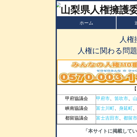
ホーム
人権
人権に関わる問
【
甲府協議会
甲府市
、
笛吹市
、
峡南協議会
富士川町
、
身延町
都留協議会
富士吉田市
、
都留
「本サイトに掲載してい