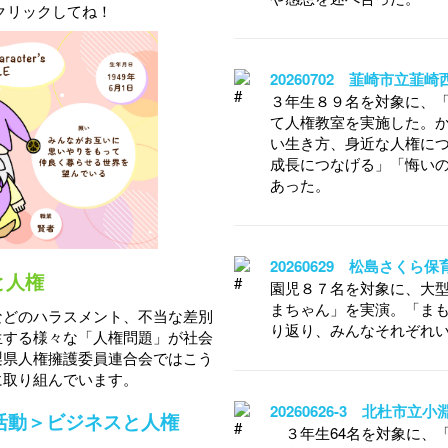
クリックしてね！
20260702 韮崎市立韮
３年生８９名を対象に、
て人権教室を実施した。
い生き方、身近な人権に
成長につなげる」「悔い
あった。
20260629 松島さくら
と人権
園児８７名を対象に、大
まちゃん」を実演。「ま
などのハラスメント、不当な差別
り返り、みんなそれぞれ
生する様々な「人権問題」が社会
梨県人権擁護委員連合会ではこう
に取り組んでいます。
20260626-3 北杜市
活動＞ビジネスと人権
３年生64名を対象に、