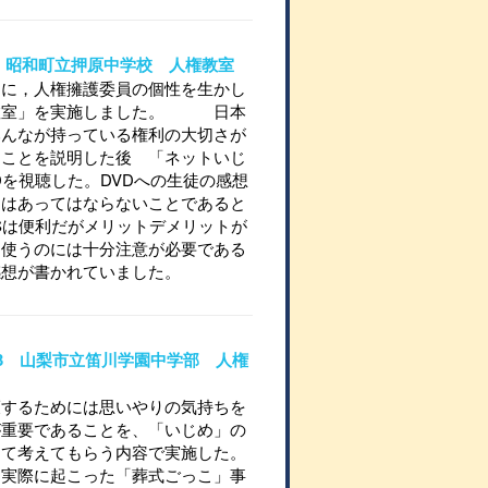
706 昭和町立押原中学校 人権教室
とに，人権擁護委員の個性を生かし
教室」を実施しました。 日本
みんなが持っている権利の大切さが
ることを説明した後 「ネットいじ
Dを視聴した。DVDへの生徒の感想
めはあってはならないことであると
Sは便利だがメリットデメリットが
，使うのには十分注意が必要である
感想が書かれていました。
03-3 山梨市立笛川学園中学部 人権
護するためには思いやりの気持ちを
が重要であることを、「いじめ」の
して考えてもらう内容で実施した。
に実際に起こった「葬式ごっこ」事