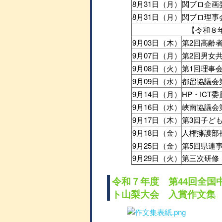
8月31日（月）
関ブロ企画
8月31日（月）
関ブロ理事
【令和８
9月03日（木）
第2回高齢
9月07日（月）
第2回男女
9月08日（火）
第1回理事
9月09日（水）
都留協議会
9月14日（月）
HP・ICT
9月16日（水）
峡南協議会
9月17日（木）
第3回子ど
9月18日（金）
人権擁護部
9月25日（金）
第5回県連
9月29日（火）
第三次研修
令和７年度 第44回全国
ト山梨大会 入賞作文集