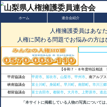
ホーム
連合会紹介
人権擁護委員はあな
人権に関わる問題でお悩みの方は
【令和７・８年度特設相談 
甲府協議会
甲府市
、
笛吹市
、
山梨市
、
甲州市
、南アルプス
峡南協議会
富士川町
、
身延町
、
早川町
、
南部町
、
市川三郷
都留協議会
富士吉田市
、
都留市
、
大月市
、
上野原市
、
道志
「本サイトに掲載している人物の写真については