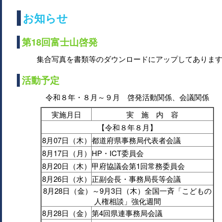
お知らせ
第18回富士山啓発
集合写真を書類等のダウンロードにアップしてありま
活動予定
令和８年・８月～９月 啓発活動関係、会議関係
実施月日
実 施 内 容
【令和８年８月】
8月07日（木）
都道府県事務局代表者会議
8月17日（月）
HP・ICT委員会
8月20日（木）
甲府協議会第1回常務委員会
8月26日（水）
正副会長・事務局長等会議
8月28日（金）～9月3日（木）全国一斉「こどもの
人権相談」強化週間
8月28日（金）
第4回県連事務局会議