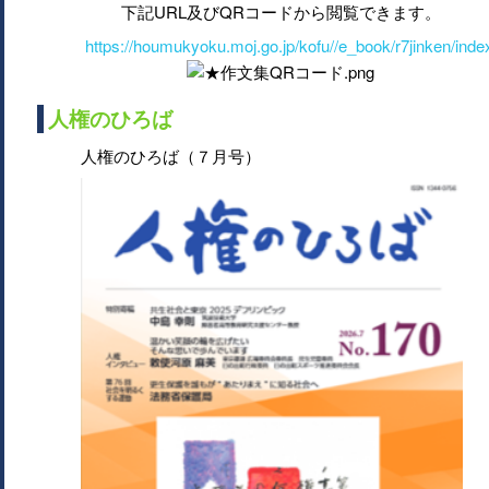
下記URL及びQRコードから閲覧できます。
https://houmukyoku.moj.go.jp/kofu//e_book/r7jinken/inde
人権のひろば
人権のひろば（７月号）