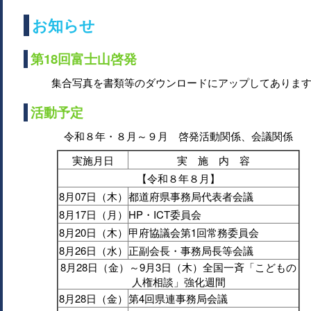
お知らせ
第18回富士山啓発
集合写真を書類等のダウンロードにアップしてありま
活動予定
令和８年・８月～９月 啓発活動関係、会議関係
実施月日
実 施 内 容
【令和８年８月】
8月07日（木）
都道府県事務局代表者会議
8月17日（月）
HP・ICT委員会
8月20日（木）
甲府協議会第1回常務委員会
8月26日（水）
正副会長・事務局長等会議
8月28日（金）～9月3日（木）全国一斉「こどもの
人権相談」強化週間
8月28日（金）
第4回県連事務局会議