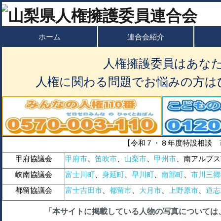
ホーム
連合会紹介
人権擁護委員はあな
人権に関わる問題でお悩みの方は
【令和７・８年度特設相談 
甲府協議会
甲府市
、
笛吹市
、
山梨市
、
甲州市
、南アルプス
峡南協議会
富士川町
、
身延町
、
早川町
、
南部町
、
市川三郷
都留協議会
富士吉田市
、
都留市
、
大月市
、
上野原市
、
道志
「本サイトに掲載している人物の写真については