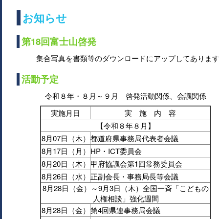
お知らせ
第18回富士山啓発
集合写真を書類等のダウンロードにアップしてありま
活動予定
令和８年・８月～９月 啓発活動関係、会議関係
実施月日
実 施 内 容
【令和８年８月】
8月07日（木）
都道府県事務局代表者会議
8月17日（月）
HP・ICT委員会
8月20日（木）
甲府協議会第1回常務委員会
8月26日（水）
正副会長・事務局長等会議
8月28日（金）～9月3日（木）全国一斉「こどもの
人権相談」強化週間
8月28日（金）
第4回県連事務局会議