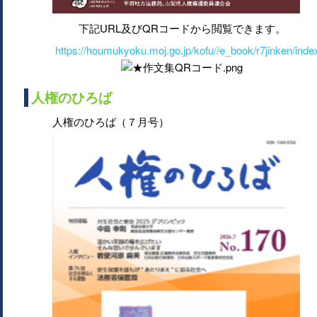
下記URL及びQRコードから閲覧できます。
https://houmukyoku.moj.go.jp/kofu//e_book/r7jinken/inde
人権のひろば
人権のひろば（７月号）