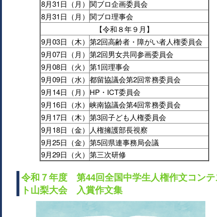
8月31日（月）
関ブロ企画委員会
8月31日（月）
関ブロ理事会
【令和８年９月】
9月03日（木）
第2回高齢者・障がい者人権委員会
9月07日（月）
第2回男女共同参画委員会
9月08日（火）
第1回理事会
9月09日（水）
都留協議会第2回常務委員会
9月14日（月）
HP・ICT委員会
9月16日（水）
峡南協議会第4回常務委員会
9月17日（木）
第3回子ども人権委員会
9月18日（金）
人権擁護部長視察
9月25日（金）
第5回県連事務局会議
9月29日（火）
第三次研修
令和７年度 第44回全国中学生人権作文コンテ
ト山梨大会 入賞作文集