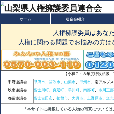
ホーム
連合会紹介
人権擁護委員はあな
人権に関わる問題でお悩みの方は
【令和７・８年度特設相談 
甲府協議会
甲府市
、
笛吹市
、
山梨市
、
甲州市
、南アルプス
峡南協議会
富士川町
、
身延町
、
早川町
、
南部町
、
市川三郷
都留協議会
富士吉田市
、
都留市
、
大月市
、
上野原市
、
道志
「本サイトに掲載している人物の写真については