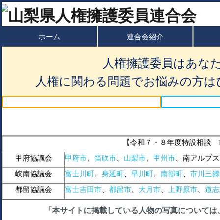
ホーム
連合会紹介
人権擁護委員はあな
人権に関わる問題でお悩みの方は
【令和７・８年度特設相談 
甲府協議会
甲府市
、
笛吹市
、
山梨市
、
甲州市
、南アルプス
峡南協議会
富士川町
、
身延町
、
早川町
、
南部町
、
市川三郷
都留協議会
富士吉田市
、
都留市
、
大月市
、
上野原市
、
道志
「本サイトに掲載している人物の写真については