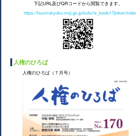
下記URL及びQRコードから閲覧できます。
https://houmukyoku.moj.go.jp/kofu//e_book/r7jinken/inde
人権のひろば
人権のひろば（７月号）