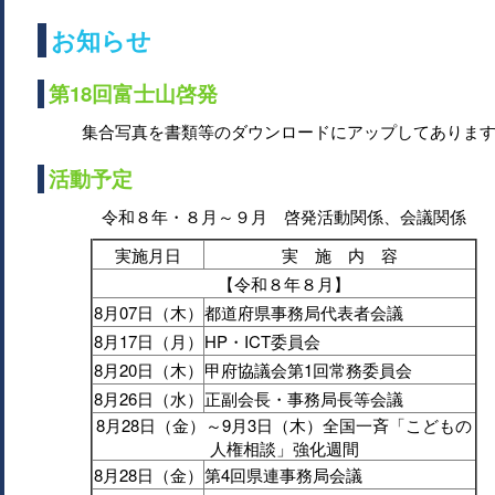
お知らせ
第18回富士山啓発
集合写真を書類等のダウンロードにアップしてありま
活動予定
令和８年・８月～９月 啓発活動関係、会議関係
実施月日
実 施 内 容
【令和８年８月】
8月07日（木）
都道府県事務局代表者会議
8月17日（月）
HP・ICT委員会
8月20日（木）
甲府協議会第1回常務委員会
8月26日（水）
正副会長・事務局長等会議
8月28日（金）～9月3日（木）全国一斉「こどもの
人権相談」強化週間
8月28日（金）
第4回県連事務局会議