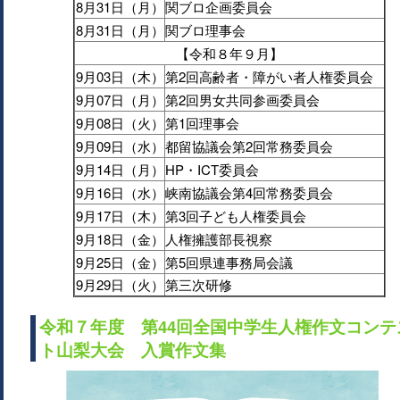
8月31日（月）
関ブロ企画委員会
8月31日（月）
関ブロ理事会
【令和８年９月】
9月03日（木）
第2回高齢者・障がい者人権委員会
9月07日（月）
第2回男女共同参画委員会
9月08日（火）
第1回理事会
9月09日（水）
都留協議会第2回常務委員会
9月14日（月）
HP・ICT委員会
9月16日（水）
峡南協議会第4回常務委員会
9月17日（木）
第3回子ども人権委員会
9月18日（金）
人権擁護部長視察
9月25日（金）
第5回県連事務局会議
9月29日（火）
第三次研修
令和７年度 第44回全国中学生人権作文コンテ
ト山梨大会 入賞作文集