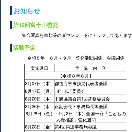
お知らせ
第18回富士山啓発
集合写真を書類等のダウンロードにアップしてありま
活動予定
令和８年・８月～９月 啓発活動関係、会議関係
実施月日
実 施 内 容
【令和８年８月】
8月07日（木）
都道府県事務局代表者会議
8月17日（月）
HP・ICT委員会
8月20日（木）
甲府協議会第1回常務委員会
8月26日（水）
正副会長・事務局長等会議
8月28日（金）～9月3日（木）全国一斉「こどもの
人権相談」強化週間
8月28日（金）
第4回県連事務局会議