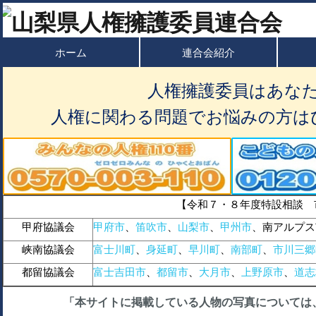
ホーム
連合会紹介
人権擁護委員はあな
人権に関わる問題でお悩みの方は
【令和７・８年度特設相談 
甲府協議会
甲府市
、
笛吹市
、
山梨市
、
甲州市
、南アルプス
峡南協議会
富士川町
、
身延町
、
早川町
、
南部町
、
市川三郷
都留協議会
富士吉田市
、
都留市
、
大月市
、
上野原市
、
道志
「本サイトに掲載している人物の写真については