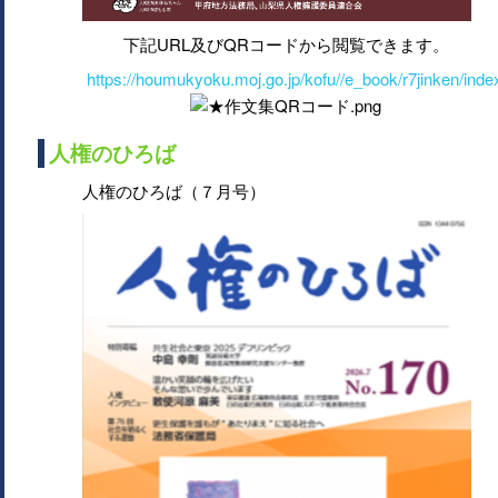
下記URL及びQRコードから閲覧できます。
https://houmukyoku.moj.go.jp/kofu//e_book/r7jinken/inde
人権のひろば
人権のひろば（７月号）