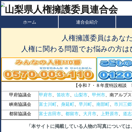
ホーム
連合会紹介
人権擁護委員はあな
人権に関わる問題でお悩みの方は
【令和７・８年度特設相談 
甲府協議会
甲府市
、
笛吹市
、
山梨市
、
甲州市
、南アルプス
峡南協議会
富士川町
、
身延町
、
早川町
、
南部町
、
市川三郷
都留協議会
富士吉田市
、
都留市
、
大月市
、
上野原市
、
道志
「本サイトに掲載している人物の写真については