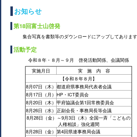
お知らせ
第18回富士山啓発
集合写真を書類等のダウンロードにアップしてありま
活動予定
令和８年・８月～９月 啓発活動関係、会議関係
実施月日
実 施 内 容
【令和８年８月】
8月07日（木）
都道府県事務局代表者会議
8月17日（月）
HP・ICT委員会
8月20日（木）
甲府協議会第1回常務委員会
8月26日（水）
正副会長・事務局長等会議
8月28日（金）～9月3日（木）全国一斉「こどもの
人権相談」強化週間
8月28日（金）
第4回県連事務局会議