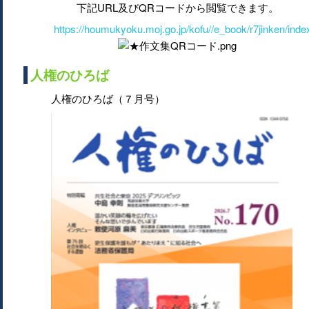
下記URL及びQRコードから閲覧できます。
https://houmukyoku.moj.go.jp/kofu//e_book/r7jinken/inde
人権のひろば
人権のひろば（７月号）