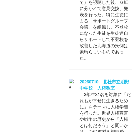
て）を視聴した後、６班
に分かれて意見交換、発
表を行った。特に生徒に
よる「サポートグループ
会議」を組織し、不登校
になった生徒を生徒達自
らサポートして不登校を
改善した北海道の実例は
素晴らしいものであっ
た。
20260710 北杜市立明野
中学校 人権教室
3年生31名を対象に「だ
れもが幸せに生きるため
に」をテーマに人権学習
を行った。世界人権宣言
や戦争の歴史から「人権
とは何だろう」と問いか
け、DVD教材を視聴後、