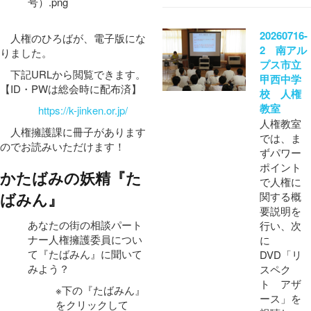
20260716-
人権のひろばが、電子版にな
2 南アル
りました。
プス市立
下記URLから閲覧できます。
甲西中学
【ID・PWは総会時に配布済】
校 人権
教室
https://k-jinken.or.jp/
人権教室
人権擁護課に冊子があります
では、ま
のでお読みいただけます！
ずパワー
ポイント
かたばみの妖精『た
で人権に
ばみん』
関する概
要説明を
あなたの街の相談パート
行い、次
ナー人権擁護委員につい
に
て『たばみん』に聞いて
DVD「リ
みよう？
スペク
ト アザ
※下の『たばみん』
ース」を
をクリックして