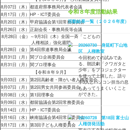
8月07日（木）
都道府県事務局代表者会議
令和８年度活動結果
8月17日（月）
HP・ICT委員会
活動結果一覧（２０２６年度）
8月20日（木）
甲府協議会第1回常務委員会
8月26日（水）
正副会長・事務局長等会議
8月28日（金）～9月3日（木）全国一斉「こどもの
人権相談」強化週間
20260730 身延町下山地
8月28日（金）
第4回県連事務局会議
区 人権教室
8月31日（月）
関ブロ企画委員会
今回初めての試みであ
る、朗読劇「クワガタと
8月31日（月）
関ブロ理事会
少年」をプロジェクター
【令和８年９月】
を使って上演した。語り
9月03日（木）
第2回高齢者・障がい者人権委員会
手3人とパソコン担当の息
9月07日（月）
第2回男女共同参画委員会
もあってうまくいくこと
ができた。
9月08日（火）
第1回理事会
9月09日（水）
都留協議会第2回常務委員会
9月14日（月）
HP・ICT委員会
9月16日（水）
峡南協議会第4回常務委員会
20260728 第18回 富士山
人権啓発活動
9月17日（木）
第3回子ども人権委員会
富士山５合目で恒例の啓