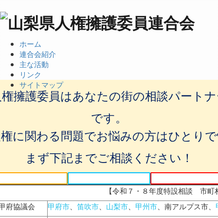
ホーム
連合会紹介
主な活動
リンク
サイトマップ
人権擁護委員はあなたの街の相談パートナ
です。
人権に関わる問題でお悩みの方はひとりで
まず下記までご相談ください！
【令和７・８年度特設相談 市町
甲府協議会
甲府市
、
笛吹市
、
山梨市
、
甲州市
、南アルプス市、