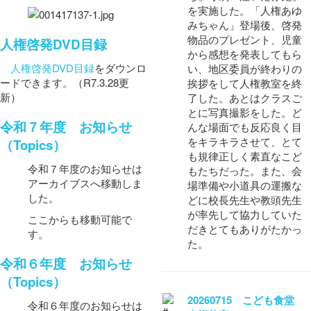
を実施した。「人権あゆ
みちゃん」登場後、啓発
物品のプレゼント、児童
人権啓発DVD目録
から感想を発表してもら
人権啓発DVD目録
をダウンロ
い、地区委員が終わりの
ードできます。（R7.3.28更
挨拶をして人権教室を終
新）
了した。あとはクラスご
とに写真撮影をした。ど
令和７年度 お知らせ
んな場面でも反応良く目
をキラキラさせて、とて
（Topics）
も規律正しく素直なこど
令和７年度のお知らせは
もたちだった。また、会
アーカイブスへ移動しま
場準備や小道具の運搬な
した。
どに校長先生や教頭先生
が率先して協力していた
ここからも移動可能で
だきとてもありがたかっ
す。
た。
令和６年度 お知らせ
（Topics）
20260715 こども食堂
令和６年度のお知らせは