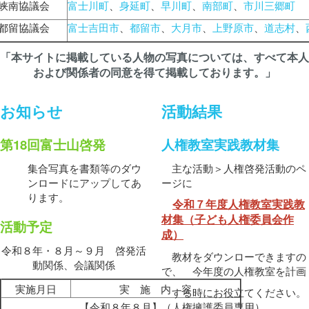
峡南協議会
富士川町
、
身延町
、
早川町
、
南部町
、
市川三郷町
都留協議会
富士吉田市
、
都留市
、
大月市
、
上野原市
、
道志村
、
「本サイトに掲載している人物の写真については、すべて本人
および関係者の同意を得て掲載しております。」
お知らせ
活動結果
第18回富士山啓発
人権教室実践教材集
集合写真を書類等のダウ
主な活動＞人権啓発活動のペ
ンロードにアップしてあ
ージに
ります。
令和７年度人権教室実践教
材集（子ども人権委員会作
活動予定
成）
令和８年・８月～９月 啓発活
教材をダウンローできますの
動関係、会議関係
で、 今年度の人権教室を計画
実施月日
実 施 内 容
する時にお役立てください。
【令和８年８月】
（人権擁護委員専用）