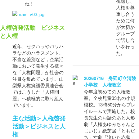
視聴し、
ね！
人権を尊
重し合う
ために何
人権啓発活動 ビジネス
が大切か
グループ
と人権
で話し合
近年、セクハラやパワハ
いを行っ
ラなどのハラスメント、
た。
不当な差別など，企業活
動において発生する様々
な「人権問題」が社会の
20260716 身延町立清陵
注目を集めています。山
小学校 人権教室
梨県人権擁護委員連合会
今年度初めての人権教
ではこうした「人権問
室。全校児童33名の小規
題」へ積極的に取り組ん
模校。13時50分からプレ
でいます。
イルームで実施した。校
主な活動＞人権啓発
長先生のお話のあと人形
劇「人権あゆみちゃんと
活動＞ビジネスと人
じいじ」紙芝居「ともだ
権
ち」寸劇「泣いた赤鬼」