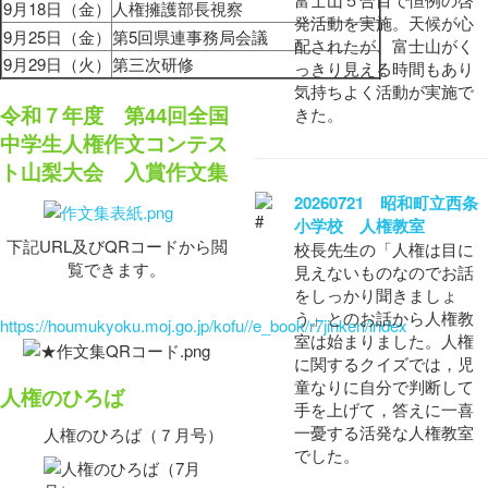
9月18日（金）
人権擁護部長視察
発活動を実施。天候が心
9月25日（金）
第5回県連事務局会議
配されたが、富士山がく
9月29日（火）
第三次研修
っきり見える時間もあり
気持ちよく活動が実施で
令和７年度 第44回全国
きた。
中学生人権作文コンテス
ト山梨大会 入賞作文集
20260721 昭和町立西条
小学校 人権教室
下記URL及びQRコードから閲
校長先生の「人権は目に
覧できます。
見えないものなのでお話
をしっかり聞きましょ
う」とのお話から人権教
https://houmukyoku.moj.go.jp/kofu//e_book/r7jinken/index
室は始まりました。人権
に関するクイズでは，児
童なりに自分で判断して
人権のひろば
手を上げて，答えに一喜
一憂する活発な人権教室
人権のひろば（７月号）
でした。