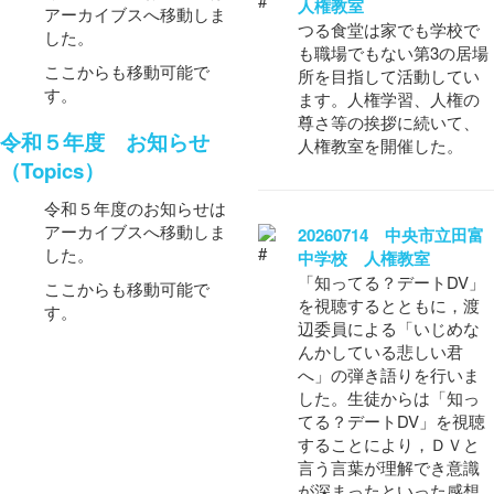
人権教室
アーカイブスへ移動しま
つる食堂は家でも学校で
した。
も職場でもない第3の居場
ここからも移動可能で
所を目指して活動してい
す。
ます。人権学習、人権の
尊さ等の挨拶に続いて、
令和５年度 お知らせ
人権教室を開催した。
（Topics）
令和５年度のお知らせは
アーカイブスへ移動しま
20260714 中央市立田富
した。
中学校 人権教室
「知ってる？デートDV」
ここからも移動可能で
を視聴するとともに，渡
す。
辺委員による「いじめな
んかしている悲しい君
へ」の弾き語りを行いま
した。生徒からは「知っ
てる？デートDV」を視聴
することにより，ＤＶと
言う言葉が理解でき意識
が深まったといった感想