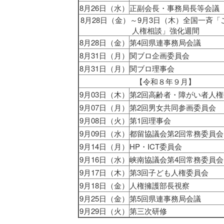
8月26日（水）
正副会長・事務局長等会議
8月28日（金）～9月3日（木）全国一斉「
人権相談」強化週間
8月28日（金）
第4回県連事務局会議
8月31日（月）
関ブロ企画委員会
8月31日（月）
関ブロ理事会
【令和８年９月】
9月03日（木）
第2回高齢者・障がい者人
9月07日（月）
第2回男女共同参画委員会
9月08日（火）
第1回理事会
9月09日（水）
都留協議会第2回常務委員会
9月14日（月）
HP・ICT委員会
9月16日（水）
峡南協議会第4回常務委員会
9月17日（木）
第3回子ども人権委員会
9月18日（金）
人権擁護部長視察
9月25日（金）
第5回県連事務局会議
9月29日（火）
第三次研修