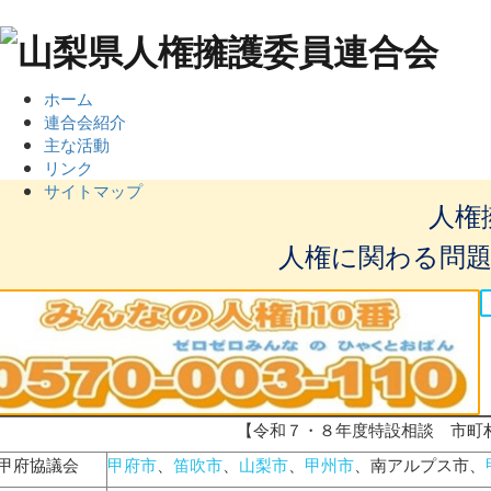
ホーム
連合会紹介
主な活動
リンク
サイトマップ
人権
人権に関わる問
【令和７・８年度特設相談 市町
甲府協議会
甲府市
、
笛吹市
、
山梨市
、
甲州市
、南アルプス市、