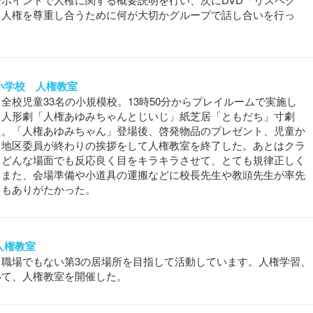
、人権を尊重し合うために何が大切かグループで話し合いを行っ
陵小学校 人権教室
全校児童33名の小規模校。13時50分からプレイルームで実施し
と人形劇「人権あゆみちゃんとじいじ」紙芝居「ともだち」寸劇
た。「人権あゆみちゃん」登場後、啓発物品のプレゼント、児童か
、地区委員が終わりの挨拶をして人権教室を終了した。あとはクラ
。どんな場面でも反応良く目をキラキラさせて、とても規律正しく
。また、会場準備や小道具の運搬などに校長先生や教頭先生が率先
てもありがたかった。
 人権教室
職場でもない第3の居場所を目指して活動しています。人権学習、
いて、人権教室を開催した。