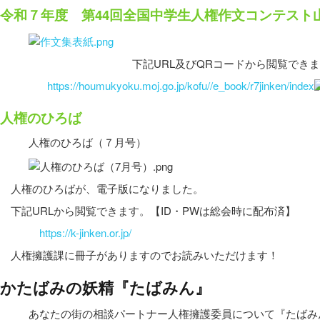
令和７年度 第44回全国中学生人権作文コンテスト
下記URL及びQRコードから閲覧でき
https://houmukyoku.moj.go.jp/kofu//e_book/r7jinken/index
人権のひろば
人権のひろば（７月号）
人権のひろばが、電子版になりました。
下記URLから閲覧できます。【ID・PWは総会時に配布済】
https://k-jinken.or.jp/
人権擁護課に冊子がありますのでお読みいただけます！
かたばみの妖精『たばみん』
あなたの街の相談パートナー人権擁護委員について『たばみ