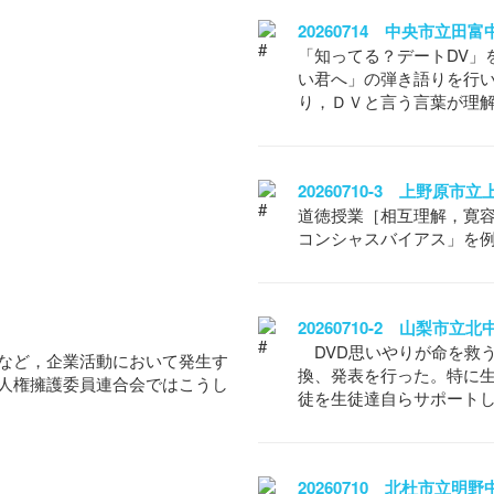
20260714 中央市立田
「知ってる？デートDV」
い君へ」の弾き語りを行い
り，ＤＶと言う言葉が理
20260710-3 上野原
道徳授業［相互理解，寛
コンシャスバイアス」を
20260710-2 山梨市
DVD思いやりが命を救
など，企業活動において発生す
換、発表を行った。特に
人権擁護委員連合会ではこうし
徒を生徒達自らサポート
20260710 北杜市立明