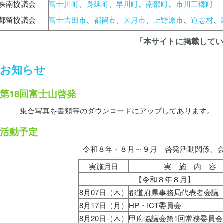
峡南協議会
富士川町
、
身延町
、
早川町
、
南部町
、
市川三郷町
都留協議会
富士吉田市
、
都留市
、
大月市
、
上野原市
、
道志村
、
「本サイトに掲載してい
お知らせ
第18回富士山啓発
集合写真を書類等のダウンロードにアップしてあります。
活動予定
令和８年・８月～９月 啓発活動関係、
実施月日
実 施 内 容
【令和８年８月】
8月07日（木）
都道府県事務局代表者会議
8月17日（月）
HP・ICT委員会
8月20日（木）
甲府協議会第1回常務委員会