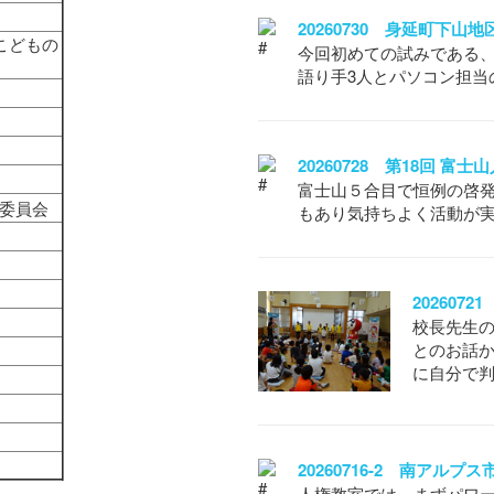
20260730 身延町下山
こどもの
今回初めての試みである
語り手3人とパソコン担当
20260728 第18回 富
富士山５合目で恒例の啓
権委員会
もあり気持ちよく活動が
20260
校長先生
とのお話
に自分で
20260716-2 南アル
人権教室では、まずパワー