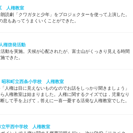
地区 人権教室
、朗読劇「クワガタと少年」をプロジェクターを使って上演した。
の息もあってうまくいくことができた。
士山人権啓発活動
発活動を実施。天候が心配されたが、富士山がくっきり見える時間
実施できた。
721 昭和町立西条小学校 人権教室
の「人権は目に見えないものなのでお話をしっかり聞きましょう」
から人権教室は始まりました。人権に関するクイズでは，児童なり
判断して手を上げて，答えに一喜一憂する活発な人権教室でした。
プス市立甲西中学校 人権教室
ポイントで人権に関する概要説明を行い、次にDVD「リスペク