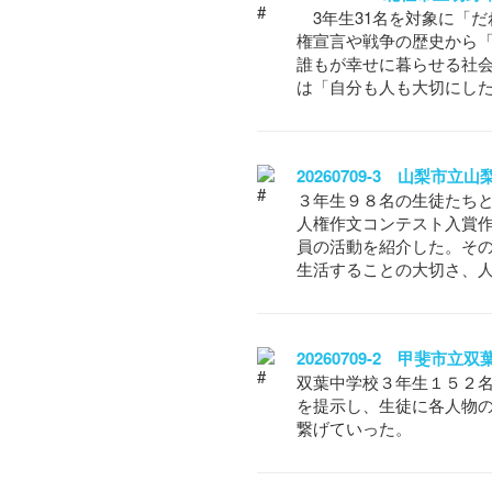
3年生31名を対象に「
権宣言や戦争の歴史から「
誰もが幸せに暮らせる社
は「自分も人も大切にし
20260709-3 山梨市
３年生９８名の生徒たちと
人権作文コンテスト入賞作
員の活動を紹介した。そ
生活することの大切さ、
20260709-2 甲斐市
双葉中学校３年生１５２
を提示し、生徒に各人物
繋げていった。