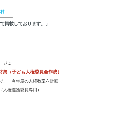
山村
て掲載しております。」
ージに
材集（子ども人権委員会作成）
で、 今年度の人権教室を計画
（人権擁護委員専用）