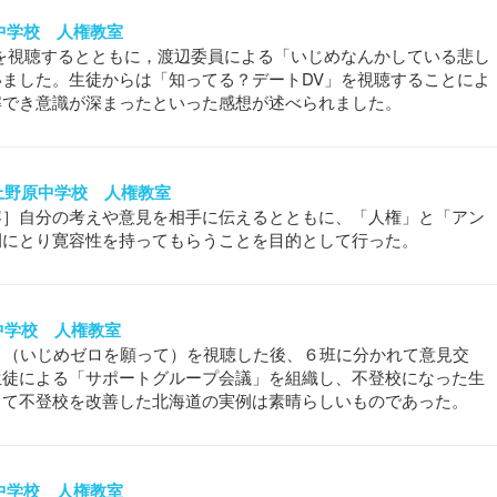
富中学校 人権教室
を視聴するとともに，渡辺委員による「いじめなんかしている悲し
ました。生徒からは「知ってる？デートDV」を視聴することによ
解でき意識が深まったといった感想が述べられました。
市立上野原中学校 人権教室
容］自分の考えや意見を相手に伝えるとともに、「人権」と「アン
例にとり寛容性を持ってもらうことを目的として行った。
立北中学校 人権教室
う（いじめゼロを願って）を視聴した後、６班に分かれて意見交
生徒による「サポートグループ会議」を組織し、不登校になった生
して不登校を改善した北海道の実例は素晴らしいものであった。
野中学校 人権教室