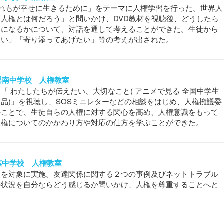
だれもが幸せに生きるために」をテーマに人権学習を行った。世界人
人権とは何だろう」と問いかけ、DVD教材を視聴後、どうしたら
会になるかについて、対話を通して考えることができた。生徒から
たい」「寄り添ってあげたい」等の考えが出された。
立山梨南中学校 人権教室
「 わたしたちが伝えたい、大切なこと( アニメで見る 全国中学生
品)」を視聴し、SOSミニレターなどの相談をはじめ、人権擁護委
のことで、生徒自らの人権に対する関心を高め、人権意識をもって
人権についてのかかわり方や対応の仕方を学ぶことができた。
立双葉中学校 人権教室
名を対象に実施。友達関係に関する２つの事例及びネットトラブル
の状況を自分ならどう感じるか問いかけ、人権を尊重することへと