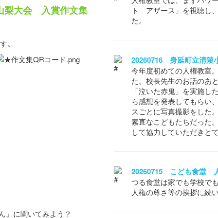
山梨大会 入賞作文集
ト アザース」を視聴し
た。
ます。
20260716 身延町立清
今年度初めての人権教室。
た。校長先生のお話のあ
「泣いた赤鬼」を実施し
ら感想を発表してもらい
スごとに写真撮影をした
素直なこどもたちだった
して協力していただきと
20260715 こども食堂
つる食堂は家でも学校でも
人権の尊さ等の挨拶に続
ん』に聞いてみよう？