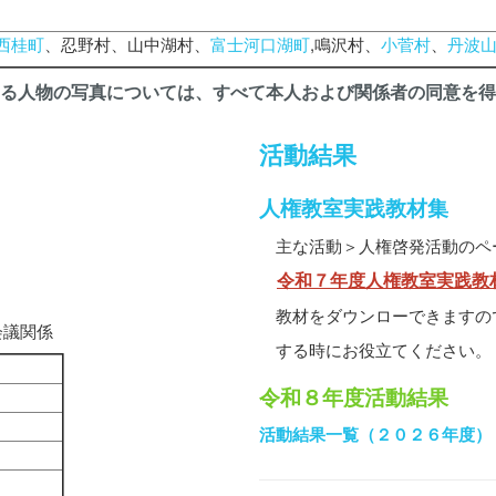
西桂町
、忍野村、山中湖村、
富士河口湖町
,鳴沢村、
小菅村
、
丹波
る人物の写真については、すべて本人および関係者の同意を得
活動結果
人権教室実践教材集
主な活動＞人権啓発活動のペ
令和７年度人権教室実践教
教材をダウンローできますの
会議関係
する時にお役立てください。
令和８年度活動結果
活動結果一覧（２０２６年度）