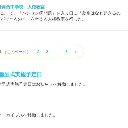
立上野原西中学校 人権教室
マにして、「ハンセン病問題」を入り口に「差別はなぜ起きるの
何ができるの？」を考える人権教室を行った。
1
（このページ）
2
3
…
6
>
贈呈式実施予定日
贈呈式実施予定日はお知らせへ移動しました。
。
アーカイブスへ移動しました。
。