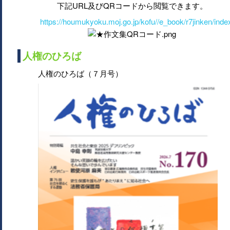
下記URL及びQRコードから閲覧できます。
https://houmukyoku.moj.go.jp/kofu//e_book/r7jinken/inde
人権のひろば
人権のひろば（７月号）