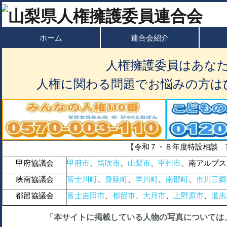
ホーム
連合会紹介
人権擁護委員はあな
人権に関わる問題でお悩みの方は
【令和７・８年度特設相談 
甲府協議会
甲府市
、
笛吹市
、
山梨市
、
甲州市
、南アルプス
峡南協議会
富士川町
、
身延町
、
早川町
、
南部町
、
市川三郷
都留協議会
富士吉田市
、
都留市
、
大月市
、
上野原市
、
道志
「本サイトに掲載している人物の写真については