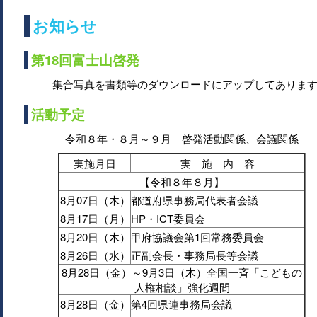
お知らせ
第18回富士山啓発
集合写真を書類等のダウンロードにアップしてありま
活動予定
令和８年・８月～９月 啓発活動関係、会議関係
実施月日
実 施 内 容
【令和８年８月】
8月07日（木）
都道府県事務局代表者会議
8月17日（月）
HP・ICT委員会
8月20日（木）
甲府協議会第1回常務委員会
8月26日（水）
正副会長・事務局長等会議
8月28日（金）～9月3日（木）全国一斉「こどもの
人権相談」強化週間
8月28日（金）
第4回県連事務局会議