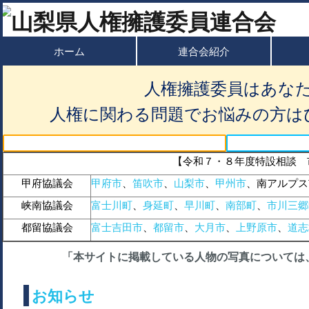
ホーム
連合会紹介
人権擁護委員はあな
人権に関わる問題でお悩みの方は
【令和７・８年度特設相談 
甲府協議会
甲府市
、
笛吹市
、
山梨市
、
甲州市
、南アルプス
峡南協議会
富士川町
、
身延町
、
早川町
、
南部町
、
市川三郷
都留協議会
富士吉田市
、
都留市
、
大月市
、
上野原市
、
道志
「本サイトに掲載している人物の写真については
お知らせ