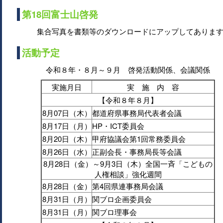
第18回富士山啓発
集合写真を書類等のダウンロードにアップしてありま
活動予定
令和８年・８月～９月 啓発活動関係、会議関係
実施月日
実 施 内 容
【令和８年８月】
8月07日（木）
都道府県事務局代表者会議
8月17日（月）
HP・ICT委員会
8月20日（木）
甲府協議会第1回常務委員会
8月26日（水）
正副会長・事務局長等会議
8月28日（金）～9月3日（木）全国一斉「こどもの
人権相談」強化週間
8月28日（金）
第4回県連事務局会議
8月31日（月）
関ブロ企画委員会
8月31日（月）
関ブロ理事会