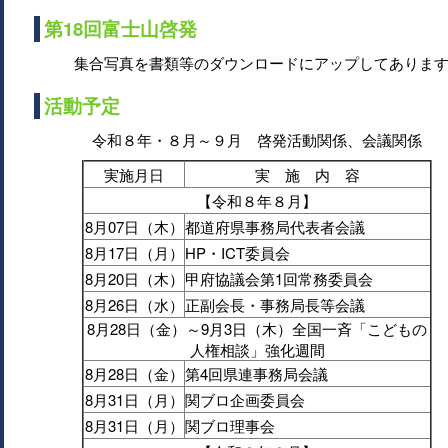
第18回富士山啓発
集合写真を書類等のダウンロードにアップしてありま
活動予定
令和８年・８月～９月 啓発活動関係、会議関係
実施月日
実 施 内 容
【令和８年８月】
8月07日（木）
都道府県事務局代表者会議
8月17日（月）
HP・ICT委員会
8月20日（木）
甲府協議会第1回常務委員会
8月26日（水）
正副会長・事務局長等会議
8月28日（金）～9月3日（木）全国一斉「こどもの
人権相談」強化週間
8月28日（金）
第4回県連事務局会議
8月31日（月）
関ブロ企画委員会
8月31日（月）
関ブロ理事会