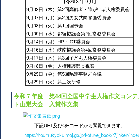
【令和８年９月】
9月03日（木）
第2回高齢者・障がい者人権委員会
9月07日（月）
第2回男女共同参画委員会
9月08日（火）
第1回理事会
9月09日（水）
都留協議会第2回常務委員会
9月14日（月）
HP・ICT委員会
9月16日（水）
峡南協議会第4回常務委員会
9月17日（木）
第3回子ども人権委員会
9月18日（金）
人権擁護部長視察
9月25日（金）
第5回県連事務局会議
9月29日（火）
第三次研修
令和７年度 第44回全国中学生人権作文コンテ
ト山梨大会 入賞作文集
下記URL及びQRコードから閲覧できます。
https://houmukyoku.moj.go.jp/kofu//e_book/r7jinken/inde