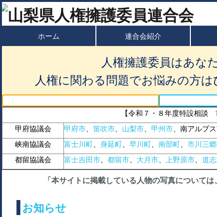
ホーム
連合会紹介
人権擁護委員はあな
人権に関わる問題でお悩みの方は
【令和７・８年度特設相談 
甲府協議会
甲府市
、
笛吹市
、
山梨市
、
甲州市
、南アルプス
峡南協議会
富士川町
、
身延町
、
早川町
、
南部町
、
市川三郷
都留協議会
富士吉田市
、
都留市
、
大月市
、
上野原市
、
道志
「本サイトに掲載している人物の写真については
お知らせ