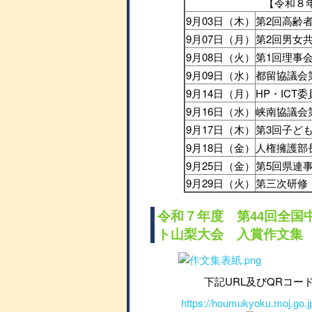
【令和８
9月03日（木）
第2回高齢
9月07日（月）
第2回男女
9月08日（火）
第1回理事
9月09日（水）
都留協議会
9月14日（月）
HP・ICT
9月16日（水）
峡南協議会
9月17日（木）
第3回子ど
9月18日（金）
人権擁護部
9月25日（金）
第5回県連
9月29日（火）
第三次研修
令和７年度 第44回全国
ト山梨大会 入賞作文集
下記URL及びQRコー
https://houmukyoku.moj.go.jp