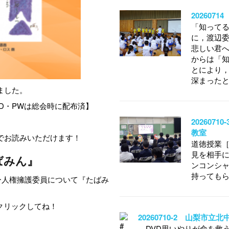
20260
「知ってる
に，渡辺
悲しい君
からは「知
とにより
深まった
ました。
D・PWは総会時に配布済】
202607
教室
でお読みいただけます！
道徳授業
見を相手
ばみん』
ンコンシ
持っても
ー人権擁護委員について『たばみ
クリックしてね！
20260710-2 山梨市
DVD思いやりが命を救