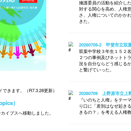
擁護委員の活動を紹介し
対する関心を高め、人権
さ、人権についてのかか
きた。
20260709-2 甲斐市
双葉中学校３年生１５２
２つの事例及びネットト
況を自分ならどう感じる
と繋げていった。
できます。（R7.3.28更新）
20260709 上野原市
『いのちと人権』をテー
ics）
り口に「差別はなぜ起き
きるの？」を考える人権
ーカイブスへ移動しました。