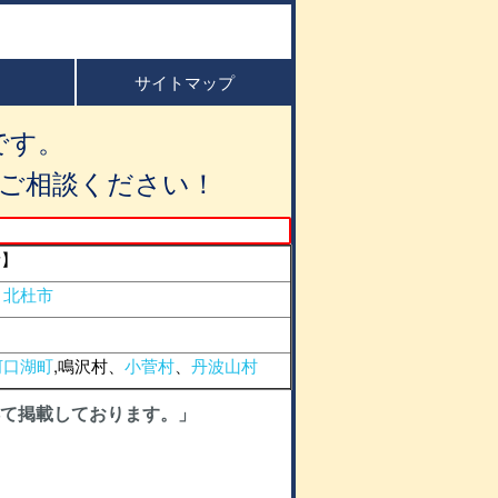
サイトマップ
です。
ご相談ください！
所】
、
北杜市
河口湖町
,鳴沢村、
小菅村
、
丹波山村
て掲載しております。」