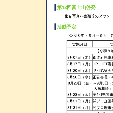
第18回富士山啓発
集合写真を書類等のダウン
活動予定
令和８年・８月～９月 
実施月日
【令和８
8月07日（木）
都道府県事
8月17日（月）
HP・ICT
8月20日（木）
甲府協議会
8月26日（水）
正副会長・
8月28日（金）～9月3日
人権相談」
8月28日（金）
第4回県連
8月31日（月）
関ブロ企画
8月31日（月）
関ブロ理事