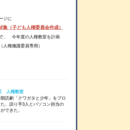
ージに
材集（子ども人権委員会作成）
で、 今年度の人権教室を計画
（人権擁護委員専用）
地区 人権教室
、朗読劇「クワガタと少年」をプロ
た。語り手3人とパソコン担当の
とができた。