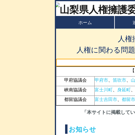
ホーム
人権
人権に関わる問
【
甲府協議会
甲府市
、
笛吹市
、
峡南協議会
富士川町
、
身延町
都留協議会
富士吉田市
、
都留
「本サイトに掲載してい
お知らせ