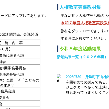
人権教室実践教材集
ロードにアップしてあります。
主な活動＞人権啓発活動のペ
令和７年度人権教室実践教
教材をダウンローできますの
啓発活動関係、会議関係
する時にお役立てください。
実 施 内 容
令和８年度活動結果
年８月】
務局代表者会議
活動結果一覧（２０２６年度）
委員会
第1回常務委員会
事務局長等会議
20260730 身延町下山
（木）全国一斉「こどもの
今回初めての試みである
強化週間
ジェクターを使って上演し
事務局会議
息もあってうまくいくこ
委員会
会