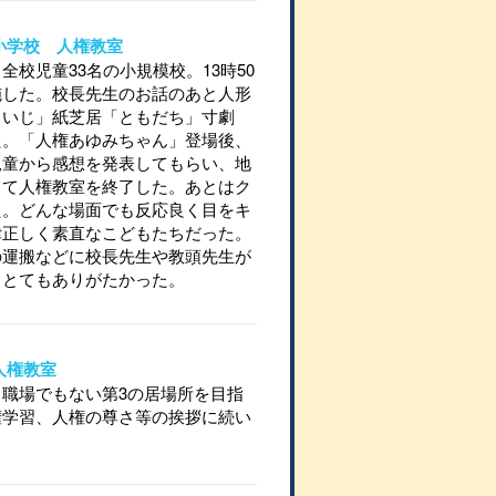
陵小学校 人権教室
校児童33名の小規模校。13時50
施した。校長先生のお話のあと人形
じいじ」紙芝居「ともだち」寸劇
た。「人権あゆみちゃん」登場後、
児童から感想を発表してもらい、地
して人権教室を終了した。あとはク
た。どんな場面でも反応良く目をキ
律正しく素直なこどもたちだった。
の運搬などに校長先生や教頭先生が
きとてもありがたかった。
 人権教室
職場でもない第3の居場所を目指
権学習、人権の尊さ等の挨拶に続い
。