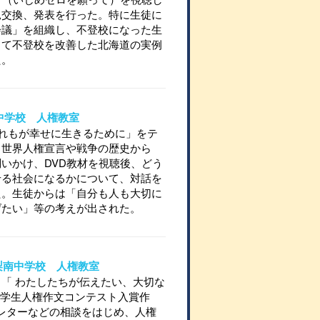
見交換、発表を行った。特に生徒に
会議」を組織し、不登校になった生
して不登校を改善した北海道の実例
た。
野中学校 人権教室
れもが幸せに生きるために」をテ
。世界人権宣言や戦争の歴史から
いかけ、DVD教材を視聴後、どう
せる社会になるかについて、対話を
た。生徒からは「自分も人も大切に
げたい」等の考えが出された。
立山梨南中学校 人権教室
「 わたしたちが伝えたい、大切な
国中学生人権作文コンテスト入賞作
ニレターなどの相談をはじめ、人権