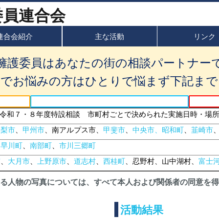
連合会紹介
主な活動
リンク
擁護委員はあなたの街の相談パートナー
題でお悩みの方はひとりで悩まず下記まで
令和７・８年度特設相談 市町村ごとで決められた実施日時・場
山梨市
、
甲州市
、南アルプス市、
甲斐市
、
中央市、昭和町
、
韮崎市
、
早川町
、
南部町
、
市川三郷町
市
、
大月市
、
上野原市
、
道志村
、
西桂町
、忍野村、山中湖村、
富士
る人物の写真については、すべて本人および関係者の同意を得
活動結果