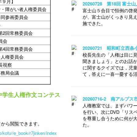
年９月】
20260728 第18回 富
者・障がい者人権委員会
富士山５合目で恒例の啓
が、富士山がくっきり見
共同参画委員会
施できた。
会
第2回常務委員会
委員会
20260721 昭和町立西
第4回常務委員会
校長先生の「人権は目に
も人権委員会
聞きましょう」とのお話
長視察
に関するクイズでは，児
事務局会議
て，答えに一喜一憂する
中学生人権作文コンテス
20260716-2 南アル
人権教室では、まずパワ
を行い、次にDVD「リス
を尊重し合うために何が
ドから閲覧できます。
た。
/kofu//e_book/r7jinken/index