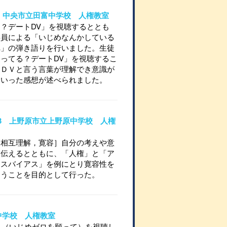
714 中央市立田富中学校 人権教室
？デートDV」を視聴するととも
委員による「いじめなんかしている
へ」の弾き語りを行いました。生徒
ってる？デートDV」を視聴するこ
，ＤＶと言う言葉が理解でき意識が
といった感想が述べられました。
10-3 上野原市立上野原中学校 人権
［相互理解，寛容］自分の考えや意
に伝えるとともに、「人権」と「ア
ャスバイアス」を例にとり寛容性を
らうことを目的として行った。
立北中学校 人権教室
う（いじめゼロを願って）を視聴し