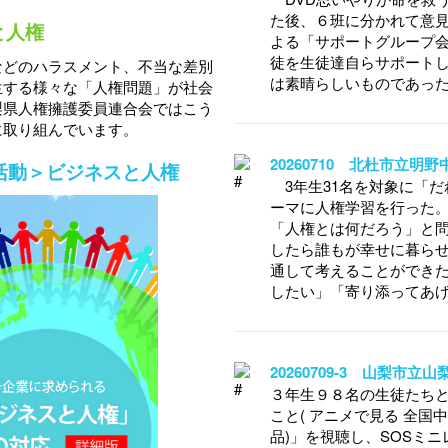
た後、６班に分かれて意
と人権
よる「サポートグループ
徒を生徒達自らサポート
などのハラスメント、不当な差別
は素晴らしいものであっ
生する様々な「人権問題」が社会
梨県人権擁護委員連合会ではこう
に取り組んでいます。
20260710 北杜市立明
活動＞ビジネスと人権
3年生31名を対象に「だ
ーマに人権学習を行った
「人権とは何だろう」と問
したら誰もが幸せに暮ら
通して考えることができ
したい」「寄り添ってあ
20260709-3 山梨市
３年生９８名の生徒たちと
こと( アニメで見る 全
品)」を視聴し、SOSミ