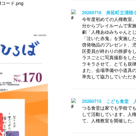
20260716 身延町立清
今年度初めての人権教室。全
分からプレイルームで実
劇「人権あゆみちゃんと
「泣いた赤鬼」を実施し
啓発物品のプレゼント、
区委員が終わりの挨拶を
ラスごとに写真撮影をし
ラキラさせて、とても規
また、会場準備や小道具
率先して協力していただ
20260715 こども食堂
つる食堂は家でも学校でも
して活動しています。人
て、人権教室を開催した