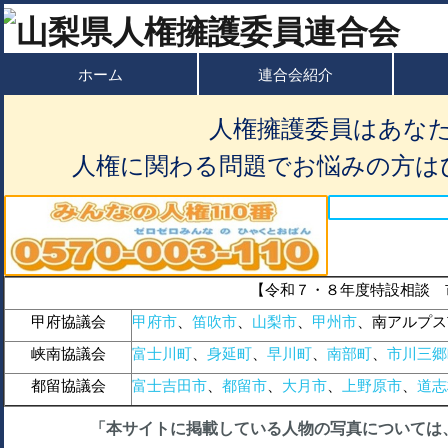
ホーム
連合会紹介
人権擁護委員はあな
人権に関わる問題でお悩みの方は
【令和７・８年度特設相談 
甲府協議会
甲府市
、
笛吹市
、
山梨市
、
甲州市
、南アルプス
峡南協議会
富士川町
、
身延町
、
早川町
、
南部町
、
市川三郷
都留協議会
富士吉田市
、
都留市
、
大月市
、
上野原市
、
道志
「本サイトに掲載している人物の写真については