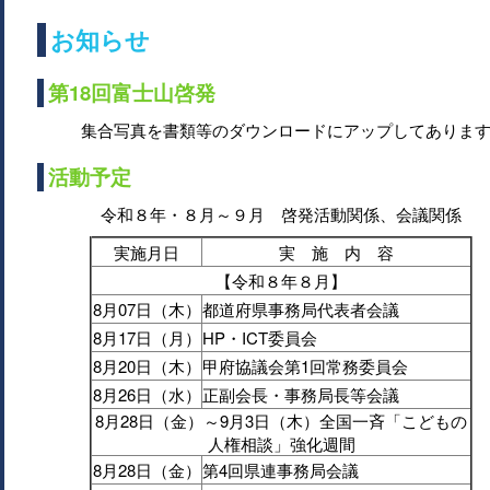
お知らせ
第18回富士山啓発
集合写真を書類等のダウンロードにアップしてありま
活動予定
令和８年・８月～９月 啓発活動関係、会議関係
実施月日
実 施 内 容
【令和８年８月】
8月07日（木）
都道府県事務局代表者会議
8月17日（月）
HP・ICT委員会
8月20日（木）
甲府協議会第1回常務委員会
8月26日（水）
正副会長・事務局長等会議
8月28日（金）～9月3日（木）全国一斉「こどもの
人権相談」強化週間
8月28日（金）
第4回県連事務局会議