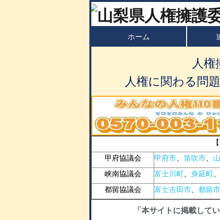
ホーム
人権
人権に関わる問
【
甲府協議会
甲府市
、
笛吹市
、
峡南協議会
富士川町
、
身延町
都留協議会
富士吉田市
、
都留
「本サイトに掲載してい