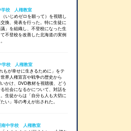
立北中学校 人権教室
う（いじめゼロを願って）を視聴し
見交換、発表を行った。特に生徒に
会議」を組織し、不登校になった生
して不登校を改善した北海道の実例
た。
野中学校 人権教室
れもが幸せに生きるために」をテ
。世界人権宣言や戦争の歴史から
いかけ、DVD教材を視聴後、どう
せる社会になるかについて、対話を
た。生徒からは「自分も人も大切に
げたい」等の考えが出された。
立山梨南中学校 人権教室