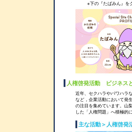
※下の『たばみん』を
人権啓発活動 ビジネス
近年、セクハラやパワハラ
など，企業活動において発
の注目を集めています。山
した「人権問題」へ積極的
主な活動＞人権啓発