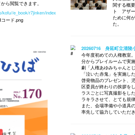
ドから閲覧できます。
関する概要
ト アザ
/kofu//e_book/r7jinken/index
ために何
た。
20260716 身延町立清
今年度初めての人権教室。全
分からプレイルームで実
劇「人権あゆみちゃんと
「泣いた赤鬼」を実施し
啓発物品のプレゼント、
区委員が終わりの挨拶を
ラスごとに写真撮影をし
ラキラさせて、とても規
また、会場準備や小道具
率先して協力していただ