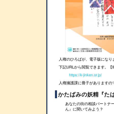
人権のひろばが、電子版になり
下記URLから閲覧できます。【I
https://k-jinken.or.jp/
人権擁護課に冊子がありますの
かたばみの妖精『た
あなたの街の相談パートナ
ん』に聞いてみよう？