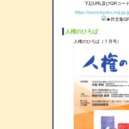
下記URL及びQRコー
https://houmukyoku.moj.go.jp
人権のひろば
人権のひろば（７月号）