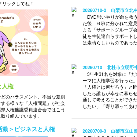
クリックしてね！
20260710-2 山梨市
DVD思いやりが命を救
た後、６班に分かれて意
よる「サポートグループ
徒を生徒達自らサポート
は素晴らしいものであっ
20260710 北杜市立明
3年生31名を対象に「だ
ーマに人権学習を行った
と人権
「人権とは何だろう」と問
したら誰もが幸せに暮ら
などのハラスメント、不当な差別
通して考えることができ
生する様々な「人権問題」が社会
したい」「寄り添ってあ
梨県人権擁護委員連合会ではこう
に取り組んでいます。
活動＞ビジネスと人権
20260709-3 山梨市