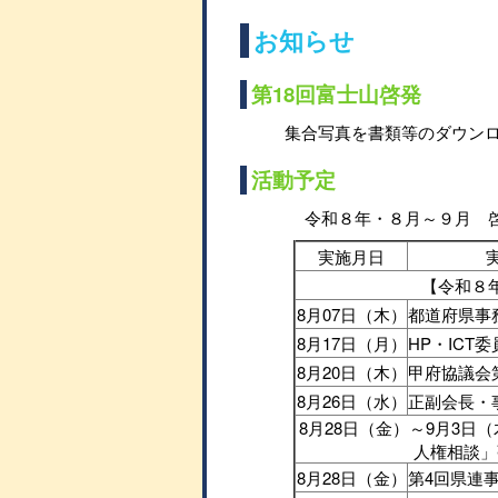
お知らせ
第18回富士山啓発
集合写真を書類等のダウン
活動予定
令和８年・８月～９月 
実施月日
【令和８
8月07日（木）
都道府県事
8月17日（月）
HP・ICT
8月20日（木）
甲府協議会
8月26日（水）
正副会長・
8月28日（金）～9月3日
人権相談」
8月28日（金）
第4回県連