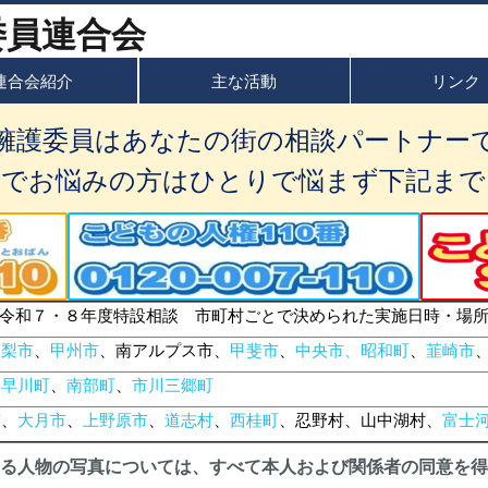
連合会紹介
主な活動
リンク
擁護委員はあなたの街の相談パートナー
題でお悩みの方はひとりで悩まず下記まで
令和７・８年度特設相談 市町村ごとで決められた実施日時・場
山梨市
、
甲州市
、南アルプス市、
甲斐市
、
中央市、昭和町
、
韮崎市
、
早川町
、
南部町
、
市川三郷町
市
、
大月市
、
上野原市
、
道志村
、
西桂町
、忍野村、山中湖村、
富士
る人物の写真については、すべて本人および関係者の同意を得