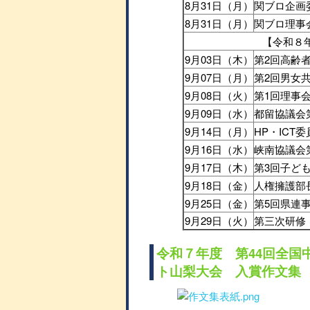
8月31日（月）
関ブロ企画
8月31日（月）
関ブロ理事
【令和８
9月03日（木）
第2回高齢
9月07日（月）
第2回男女
9月08日（火）
第1回理事
9月09日（水）
都留協議会
9月14日（月）
HP・ICT
9月16日（水）
峡南協議会
9月17日（木）
第3回子ど
9月18日（金）
人権擁護部
9月25日（金）
第5回県連
9月29日（火）
第三次研修
令和７年度 第44回全国
ト山梨大会 入賞作文集