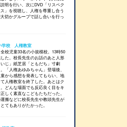
説明を行い、次にDVD「リスペク
ース」を視聴し、人権を尊重し合う
が大切かグループで話し合いを行っ
陵小学校 人権教室
校児童33名の小規模校。13時50
施した。校長先生のお話のあと人形
じいじ」紙芝居「ともだち」寸劇
た。「人権あゆみちゃん」登場後、
児童から感想を発表してもらい、地
して人権教室を終了した。あとはク
た。どんな場面でも反応良く目をキ
律正しく素直なこどもたちだった。
の運搬などに校長先生や教頭先生が
きとてもありがたかった。