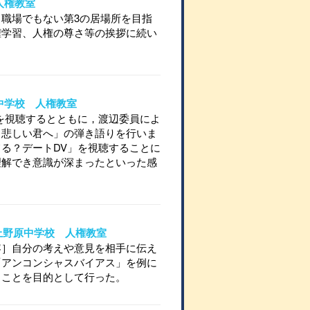
 人権教室
職場でもない第3の居場所を目指
権学習、人権の尊さ等の挨拶に続い
。
富中学校 人権教室
を視聴するとともに，渡辺委員によ
る悲しい君へ」の弾き語りを行いま
る？デートDV」を視聴することに
理解でき意識が深まったといった感
市立上野原中学校 人権教室
容］自分の考えや意見を相手に伝え
「アンコンシャスバイアス」を例に
うことを目的として行った。