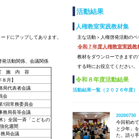
活動結果
人権教室実践教材集
ロードにアップしてあります。
主な活動＞人権啓発活動のペ
令和７年度人権教室実践教
教材をダウンローできますの
啓発活動関係、会議関係
する時にお役立てください。
実 施 内 容
令和８年度活動結果
年８月】
務局代表者会議
活動結果一覧（２０２６年度）
委員会
第1回常務委員会
事務局長等会議
202607
（木）全国一斉「こどもの
今回初め
強化週間
と少年」
事務局会議
た。語り手