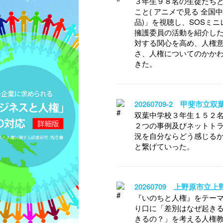
３年生９８名の生徒たちと
こと( アニメで見る 全
品)」を視聴し、SOSミ
擁護委員の活動を紹介し
対する関心を高め、人権
さ、人権についてのかか
きた。
20260709-2 甲斐市
双葉中学校３年生１５２
２つの事例及びネットト
況を自分ならどう感じる
と繋げていった。
20260709 上野原市
『いのちと人権』をテー
り口に「差別はなぜ起き
きるの？」を考える人権