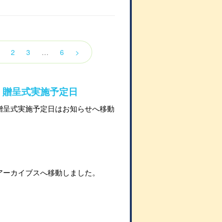
2
3
…
6
>
」贈呈式実施予定日
贈呈式実施予定日はお知らせへ移動
。
アーカイブスへ移動しました。
。