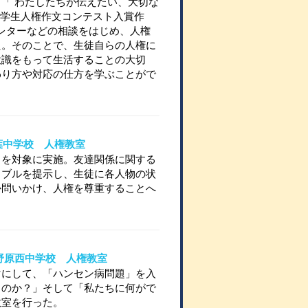
「 わたしたちが伝えたい、大切な
国中学生人権作文コンテスト入賞作
ニレターなどの相談をはじめ、人権
た。そのことで、生徒自らの人権に
意識をもって生活することの大切
わり方や対応の仕方を学ぶことがで
立双葉中学校 人権教室
名を対象に実施。友達関係に関する
ラブルを提示し、生徒に各人物の状
か問いかけ、人権を尊重することへ
立上野原西中学校 人権教室
マにして、「ハンセン病問題」を入
るのか？」そして「私たちに何がで
教室を行った。