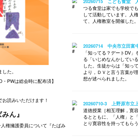
20260715 こども食堂
つる食堂は家でも学校でも
して活動しています。人
て、人権教室を開催した
20260714 中央市立田
「知ってる？デートDV」
る「いじめなんかしてい
した。生徒からは「知って
ました。
より，ＤＶと言う言葉が
想が述べられました。
D・PWは総会時に配布済】
でお読みいただけます！
20260710-3 上野原
道徳授業［相互理解，寛
ばみん』
るとともに、「人権」と
とり寛容性を持ってもら
ー人権擁護委員について『たばみ