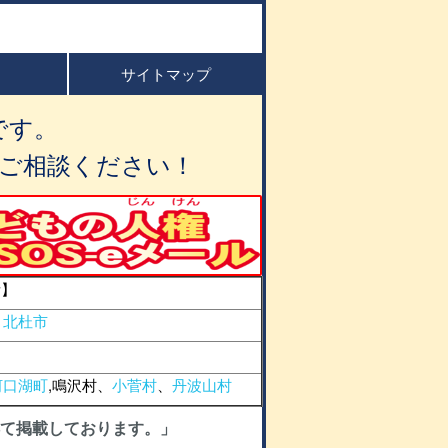
サイトマップ
です。
ご相談ください！
所】
、
北杜市
河口湖町
,鳴沢村、
小菅村
、
丹波山村
て掲載しております。」