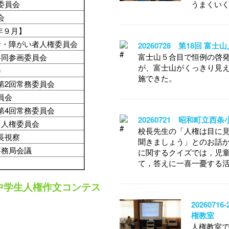
委員会
うまくい
会
年９月】
者・障がい者人権委員会
20260728 第18回 富
富士山５合目で恒例の啓
共同参画委員会
が、富士山がくっきり見
会
施できた。
第2回常務委員会
委員会
第4回常務委員会
20260721 昭和町立西
も人権委員会
校長先生の「人権は目に
長視察
聞きましょう」とのお話
事務局会議
に関するクイズでは，児
て，答えに一喜一憂する
中学生人権作文コンテス
202607
権教室
人権教室