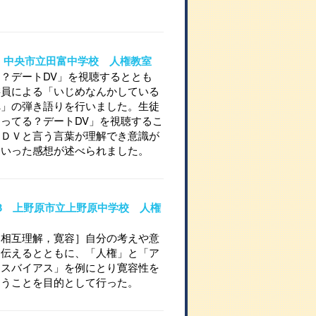
。
714 中央市立田富中学校 人権教室
？デートDV」を視聴するととも
委員による「いじめなんかしている
へ」の弾き語りを行いました。生徒
ってる？デートDV」を視聴するこ
，ＤＶと言う言葉が理解でき意識が
といった感想が述べられました。
10-3 上野原市立上野原中学校 人権
［相互理解，寛容］自分の考えや意
に伝えるとともに、「人権」と「ア
ャスバイアス」を例にとり寛容性を
らうことを目的として行った。