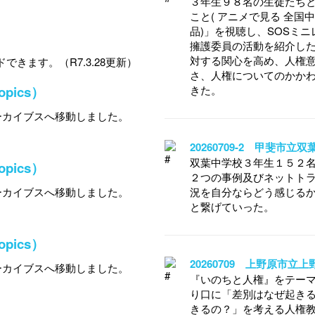
３年生９８名の生徒たちと
こと( アニメで見る 全
品)」を視聴し、SOSミ
擁護委員の活動を紹介し
対する関心を高め、人権
できます。（R7.3.28更新）
さ、人権についてのかか
きた。
ics）
ーカイブスへ移動しました。
20260709-2 甲斐市
双葉中学校３年生１５２
ics）
２つの事例及びネットト
況を自分ならどう感じる
ーカイブスへ移動しました。
と繋げていった。
ics）
20260709 上野原市
ーカイブスへ移動しました。
『いのちと人権』をテー
り口に「差別はなぜ起き
きるの？」を考える人権