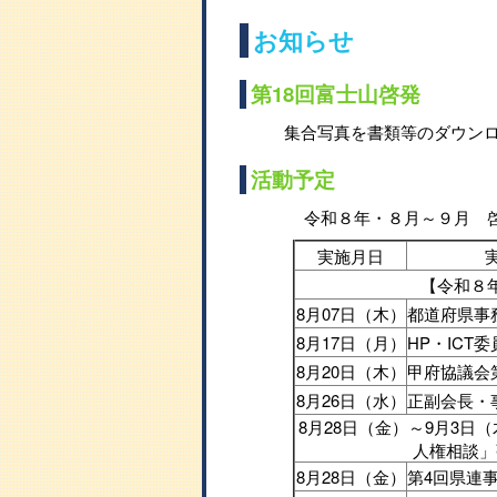
お知らせ
第18回富士山啓発
集合写真を書類等のダウン
活動予定
令和８年・８月～９月 
実施月日
【令和８
8月07日（木）
都道府県事
8月17日（月）
HP・ICT
8月20日（木）
甲府協議会
8月26日（水）
正副会長・
8月28日（金）～9月3日
人権相談」
8月28日（金）
第4回県連