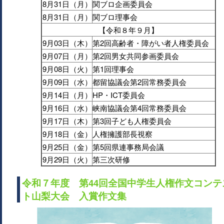
8月31日（月）
関ブロ企画委員会
8月31日（月）
関ブロ理事会
【令和８年９月】
9月03日（木）
第2回高齢者・障がい者人権委員会
9月07日（月）
第2回男女共同参画委員会
9月08日（火）
第1回理事会
9月09日（水）
都留協議会第2回常務委員会
9月14日（月）
HP・ICT委員会
9月16日（水）
峡南協議会第4回常務委員会
9月17日（木）
第3回子ども人権委員会
9月18日（金）
人権擁護部長視察
9月25日（金）
第5回県連事務局会議
9月29日（火）
第三次研修
令和７年度 第44回全国中学生人権作文コンテ
ト山梨大会 入賞作文集