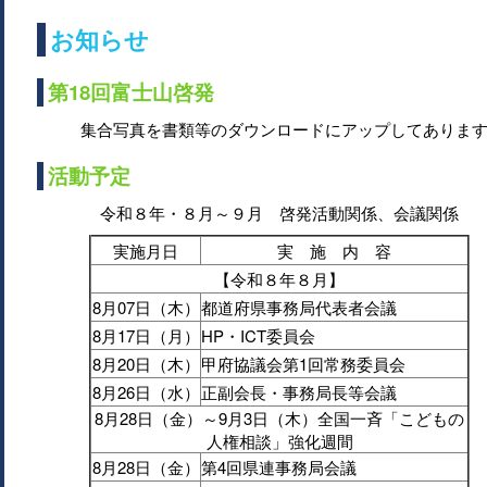
お知らせ
第18回富士山啓発
集合写真を書類等のダウンロードにアップしてありま
活動予定
令和８年・８月～９月 啓発活動関係、会議関係
実施月日
実 施 内 容
【令和８年８月】
8月07日（木）
都道府県事務局代表者会議
8月17日（月）
HP・ICT委員会
8月20日（木）
甲府協議会第1回常務委員会
8月26日（水）
正副会長・事務局長等会議
8月28日（金）～9月3日（木）全国一斉「こどもの
人権相談」強化週間
8月28日（金）
第4回県連事務局会議