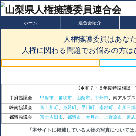
ホーム
連合会紹介
人権擁護委員はあな
人権に関わる問題でお悩みの方は
【令和７・８年度特設相談 
甲府協議会
甲府市
、
笛吹市
、
山梨市
、
甲州市
、南アルプス
峡南協議会
富士川町
、
身延町
、
早川町
、
南部町
、
市川三郷
都留協議会
富士吉田市
、
都留市
、
大月市
、
上野原市
、
道志
「本サイトに掲載している人物の写真については