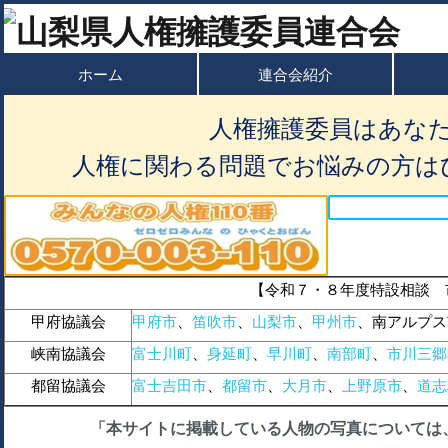
ホーム
連合会紹介
人権擁護委員はあな
人権に関わる問題でお悩みの方は
【令和７・８年度特設相談 
甲府協議会
甲府市
、
笛吹市
、
山梨市
、
甲州市
、南アルプス
峡南協議会
富士川町
、
身延町
、
早川町
、
南部町
、
市川三郷
都留協議会
富士吉田市
、
都留市
、
大月市
、
上野原市
、
道志
「本サイトに掲載している人物の写真については