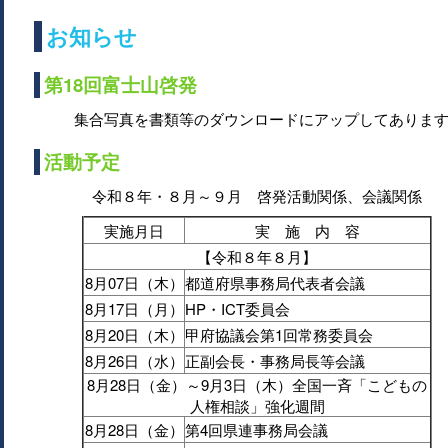
お知らせ
第18回富士山啓発
集合写真を書類等のダウンロードにアップしてありま
活動予定
令和８年・８月～９月 啓発活動関係、会議関係
実施月日
実 施 内 容
【令和８年８月】
8月07日（木）
都道府県事務局代表者会議
8月17日（月）
HP・ICT委員会
8月20日（木）
甲府協議会第1回常務委員会
8月26日（水）
正副会長・事務局長等会議
8月28日（金）～9月3日（木）全国一斉「こどもの
人権相談」強化週間
8月28日（金）
第4回県連事務局会議