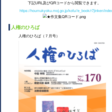
下記URL及びQRコードから閲覧できます。
https://houmukyoku.moj.go.jp/kofu//e_book/r7jinken/inde
人権のひろば
人権のひろば（７月号）