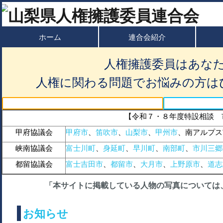
ホーム
連合会紹介
人権擁護委員はあな
人権に関わる問題でお悩みの方は
【令和７・８年度特設相談 
甲府協議会
甲府市
、
笛吹市
、
山梨市
、
甲州市
、南アルプス
峡南協議会
富士川町
、
身延町
、
早川町
、
南部町
、
市川三郷
都留協議会
富士吉田市
、
都留市
、
大月市
、
上野原市
、
道志
「本サイトに掲載している人物の写真については
お知らせ