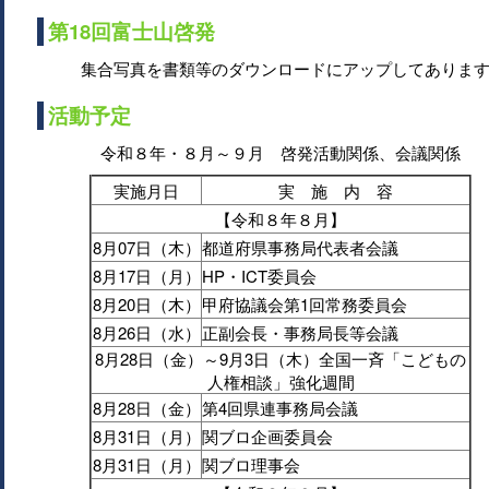
第18回富士山啓発
集合写真を書類等のダウンロードにアップしてありま
活動予定
令和８年・８月～９月 啓発活動関係、会議関係
実施月日
実 施 内 容
【令和８年８月】
8月07日（木）
都道府県事務局代表者会議
8月17日（月）
HP・ICT委員会
8月20日（木）
甲府協議会第1回常務委員会
8月26日（水）
正副会長・事務局長等会議
8月28日（金）～9月3日（木）全国一斉「こどもの
人権相談」強化週間
8月28日（金）
第4回県連事務局会議
8月31日（月）
関ブロ企画委員会
8月31日（月）
関ブロ理事会