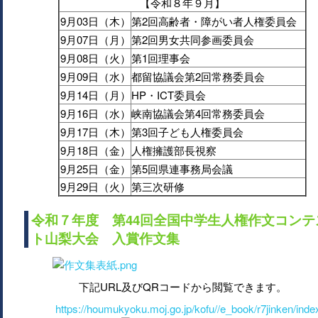
【令和８年９月】
9月03日（木）
第2回高齢者・障がい者人権委員会
9月07日（月）
第2回男女共同参画委員会
9月08日（火）
第1回理事会
9月09日（水）
都留協議会第2回常務委員会
9月14日（月）
HP・ICT委員会
9月16日（水）
峡南協議会第4回常務委員会
9月17日（木）
第3回子ども人権委員会
9月18日（金）
人権擁護部長視察
9月25日（金）
第5回県連事務局会議
9月29日（火）
第三次研修
令和７年度 第44回全国中学生人権作文コンテ
ト山梨大会 入賞作文集
下記URL及びQRコードから閲覧できます。
https://houmukyoku.moj.go.jp/kofu//e_book/r7jinken/inde