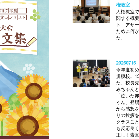
権教室
人権教室
関する概要
ト アザ
ために何
た。
20260
今年度初め
規模校。1
た。校長
みちゃん
「泣いた
ゃん」登
から感想
りの挨拶
クラスご
も反応良
正しく素