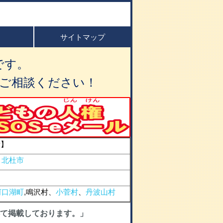
サイトマップ
です。
ご相談ください！
所】
、
北杜市
河口湖町
,鳴沢村、
小菅村
、
丹波山村
て掲載しております。」