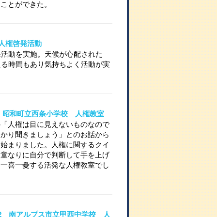
くことができた。
士山人権啓発活動
発活動を実施。天候が心配された
える時間もあり気持ちよく活動が実
721 昭和町立西条小学校 人権教室
の「人権は目に見えないものなので
っかり聞きましょう」とのお話から
は始まりました。人権に関するクイ
児童なりに自分で判断して手を上げ
に一喜一憂する活発な人権教室でし
16-2 南アルプス市立甲西中学校 人