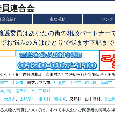
連合会紹介
主な活動
リンク
擁護委員はあなたの街の相談パートナー
題でお悩みの方はひとりで悩まず下記まで
令和７・８年度特設相談 市町村ごとで決められた実施日時・場
山梨市
、
甲州市
、南アルプス市、
甲斐市
、
中央市、昭和町
、
韮崎市
、
早川町
、
南部町
、
市川三郷町
市
、
大月市
、
上野原市
、
道志村
、
西桂町
、忍野村、山中湖村、
富士
る人物の写真については、すべて本人および関係者の同意を得