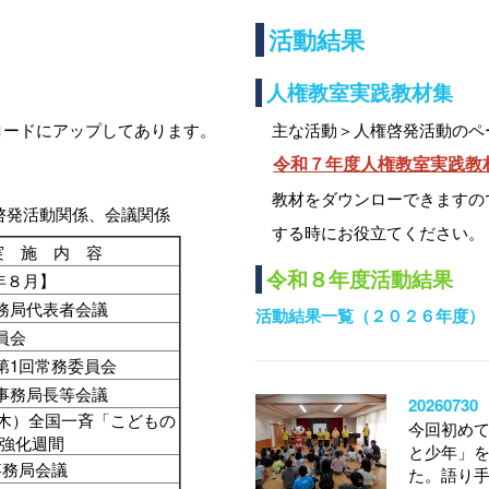
活動結果
人権教室実践教材集
ロードにアップしてあります。
主な活動＞人権啓発活動のペ
令和７年度人権教室実践教
教材をダウンローできますの
啓発活動関係、会議関係
する時にお役立てください。
実 施 内 容
令和８年度活動結果
年８月】
務局代表者会議
活動結果一覧（２０２６年度）
委員会
第1回常務委員会
事務局長等会議
202607
（木）全国一斉「こどもの
今回初め
強化週間
と少年」
事務局会議
た。語り手