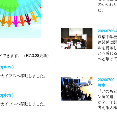
のかかわ
た。
202607
双葉中学
達関係に
ルを提示
どう感じ
できます。（R7.3.28更新）
へと繋げ
ics）
ーカイブスへ移動しました。
20260
教室
『いのち
ics）
ン病問題
か？」そ
ーカイブスへ移動しました。
考える人