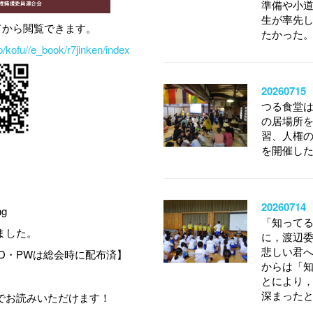
準備や小
生が率先
ドから閲覧できます。
たかった
/kofu//e_book/r7jinken/index
202607
つる食堂は
の居場所
習、人権
を開催し
20260
「知ってる
ました。
に，渡辺
悲しい君
D・PWは総会時に配布済】
からは「知
とにより
深まった
でお読みいただけます！