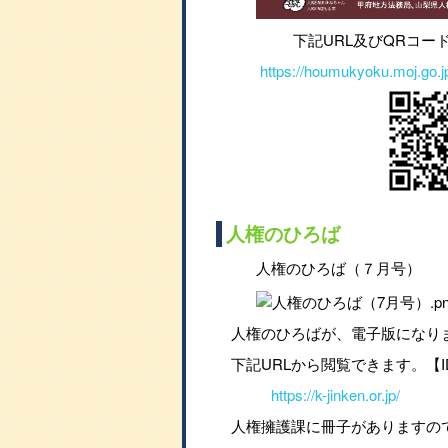
下記URL及びQRコー
https://houmukyoku.moj.go.jp
人権のひろば
人権のひろば（７月号）
人権のひろばが、電子版になり
下記URLから閲覧できます。【I
https://k-jinken.or.jp/
人権擁護課に冊子がありますの