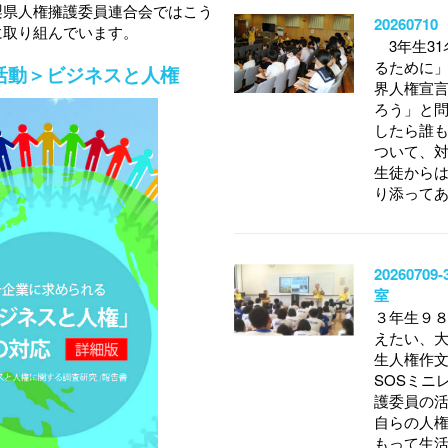
梨県人権擁護委員連合会ではこう
20260
に取り組んでいます。
3年生31
るために
活動＞ビジネスと人権
界人権宣
ろう」と問
したら誰
ついて、
生徒から
り添って
202607
室
３年生９８
えたい、大
生人権作文
SOSミニ
護委員の
自らの人
もって生