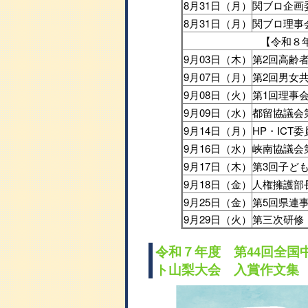
8月31日（月）
関ブロ企画
8月31日（月）
関ブロ理事
【令和８
9月03日（木）
第2回高齢
9月07日（月）
第2回男女
9月08日（火）
第1回理事
9月09日（水）
都留協議会
9月14日（月）
HP・ICT
9月16日（水）
峡南協議会
9月17日（木）
第3回子ど
9月18日（金）
人権擁護部
9月25日（金）
第5回県連
9月29日（火）
第三次研修
令和７年度 第44回全国
ト山梨大会 入賞作文集