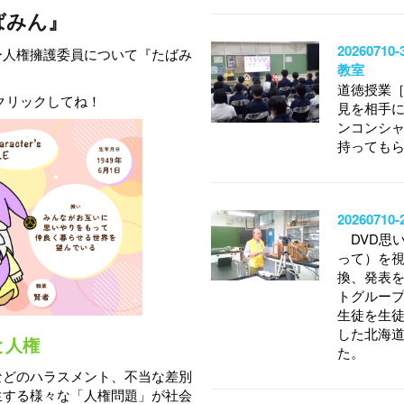
ばみん』
202607
ー人権擁護委員について『たばみ
教室
道徳授業
クリックしてね！
見を相手
ンコンシ
持っても
202607
DVD思
って）を
換、発表
トグルー
生徒を生
した北海
と人権
た。
などのハラスメント、不当な差別
生する様々な「人権問題」が社会