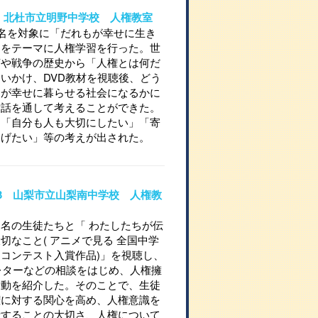
710 北杜市立明野中学校 人権教室
名を対象に「だれもが幸せに生き
」をテーマに人権学習を行った。世
言や戦争の歴史から「人権とは何だ
いかけ、DVD教材を視聴後、どう
もが幸せに暮らせる社会になるかに
対話を通して考えることができた。
は「自分も人も大切にしたい」「寄
あげたい」等の考えが出された。
09-3 山梨市立山梨南中学校 人権教
名の生徒たちと「 わたしたちが伝
切なこと( アニメで見る 全国中学
コンテスト入賞作品)」を視聴し、
レターなどの相談をはじめ、人権擁
活動を紹介した。そのことで、生徒
権に対する関心を高め、人権意識を
活することの大切さ、人権について