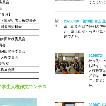
委員会
うまくい
会
年９月】
者・障がい者人権委員会
20260728 第18回 富
富士山５合目で恒例の啓
共同参画委員会
が、富士山がくっきり見
会
施できた。
第2回常務委員会
委員会
第4回常務委員会
20260
も人権委員会
校長先生
長視察
お話をし
事務局会議
人権教室
ズでは，
て，答え
た。
中学生人権作文コンテス
202607