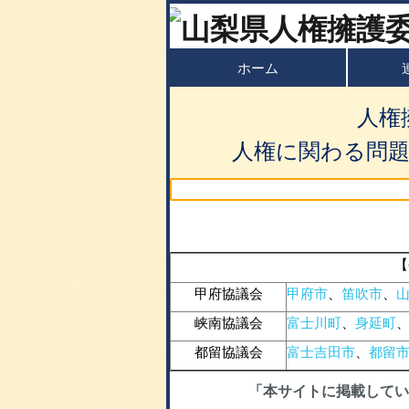
ホーム
人権
人権に関わる問
【
甲府協議会
甲府市
、
笛吹市
、
峡南協議会
富士川町
、
身延町
都留協議会
富士吉田市
、
都留
「本サイトに掲載してい