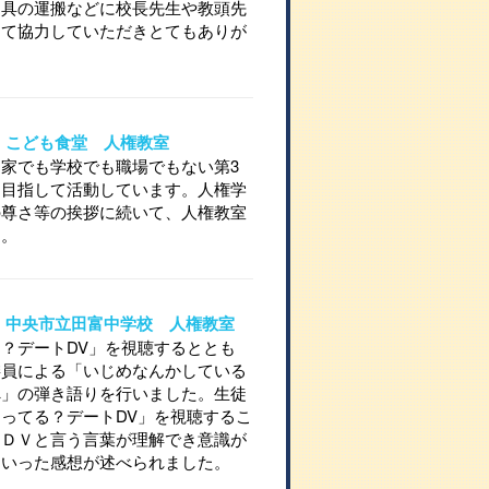
道具の運搬などに校長先生や教頭先
して協力していただきとてもありが
。
15 こども食堂 人権教室
家でも学校でも職場でもない第3
を目指して活動しています。人権学
の尊さ等の挨拶に続いて、人権教室
た。
714 中央市立田富中学校 人権教室
？デートDV」を視聴するととも
委員による「いじめなんかしている
へ」の弾き語りを行いました。生徒
ってる？デートDV」を視聴するこ
，ＤＶと言う言葉が理解でき意識が
といった感想が述べられました。