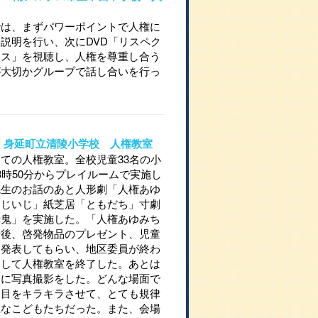
では、まずパワーポイントで人権に
説明を行い、次にDVD「リスペク
ース」を視聴し、人権を尊重し合う
が大切かグループで話し合いを行っ
716 身延町立清陵小学校 人権教室
ての人権教室。全校児童33名の小
3時50分からプレイルームで実施し
先生のお話のあと人形劇「人権あゆ
とじいじ」紙芝居「ともだち」寸劇
赤鬼」を実施した。「人権あゆみち
場後、啓発物品のプレゼント、児童
を発表してもらい、地区委員が終わ
をして人権教室を終了した。あとは
とに写真撮影をした。どんな場面で
く目をキラキラさせて、とても規律
直なこどもたちだった。また、会場