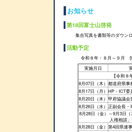
お知らせ
第18回富士山啓発
集合写真を書類等のダウン
活動予定
令和８年・８月～９月 
実施月日
【令和８
8月07日（木）
都道府県事
8月17日（月）
HP・ICT
8月20日（木）
甲府協議会
8月26日（水）
正副会長・
8月28日（金）～9月3日
人権相談」
8月28日（金）
第4回県連