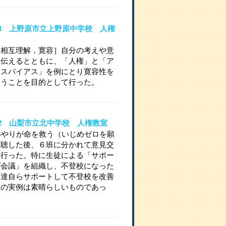
10-3 上野原市立上野原中学校 人権
［相互理解，寛容］自分の考えや意
に伝えるとともに、「人権」と「ア
ャスバイアス」を例にとり寛容性を
らうことを目的として行った。
10-2 山梨市立北中学校 人権教室
いやりが命を救う（いじめゼロを願
視聴した後、６班に分かれて意見交
を行った。特に生徒による「サポー
プ会議」を組織し、不登校になった
徒達自らサポートして不登校を改善
道の実例は素晴らしいものであっ