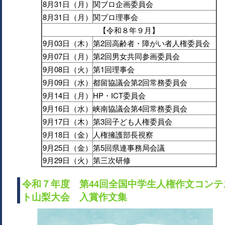
8月31日（月）
関ブロ企画委員会
8月31日（月）
関ブロ理事会
【令和８年９月】
9月03日（木）
第2回高齢者・障がい者人権委員会
9月07日（月）
第2回男女共同参画委員会
9月08日（火）
第1回理事会
9月09日（水）
都留協議会第2回常務委員会
9月14日（月）
HP・ICT委員会
9月16日（水）
峡南協議会第4回常務委員会
9月17日（木）
第3回子ども人権委員会
9月18日（金）
人権擁護部長視察
9月25日（金）
第5回県連事務局会議
9月29日（火）
第三次研修
令和７年度 第44回全国中学生人権作文コンテ
ト山梨大会 入賞作文集