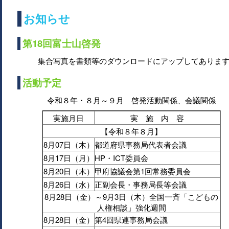
お知らせ
第18回富士山啓発
集合写真を書類等のダウンロードにアップしてありま
活動予定
令和８年・８月～９月 啓発活動関係、会議関係
実施月日
実 施 内 容
【令和８年８月】
8月07日（木）
都道府県事務局代表者会議
8月17日（月）
HP・ICT委員会
8月20日（木）
甲府協議会第1回常務委員会
8月26日（水）
正副会長・事務局長等会議
8月28日（金）～9月3日（木）全国一斉「こどもの
人権相談」強化週間
8月28日（金）
第4回県連事務局会議