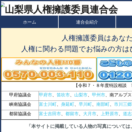
ホーム
連合会紹介
人権擁護委員はあな
人権に関わる問題でお悩みの方は
【令和７・８年度特設相談 
甲府協議会
甲府市
、
笛吹市
、
山梨市
、
甲州市
、南アルプス
峡南協議会
富士川町
、
身延町
、
早川町
、
南部町
、
市川三郷
都留協議会
富士吉田市
、
都留市
、
大月市
、
上野原市
、
道志
「本サイトに掲載している人物の写真については