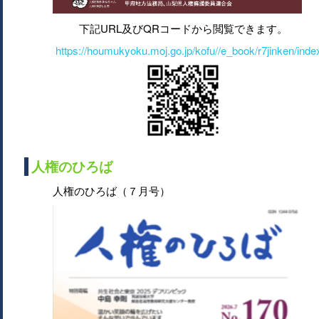
下記URL及びQRコードから閲覧できます。
https://houmukyoku.moj.go.jp/kofu//e_book/r7jinken/inde
人権のひろば
人権のひろば（７月号）