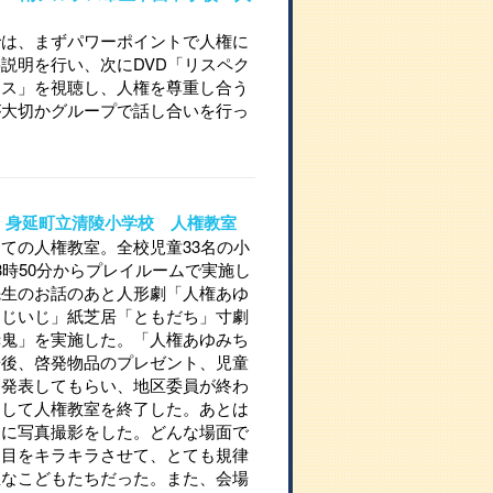
では、まずパワーポイントで人権に
説明を行い、次にDVD「リスペク
ース」を視聴し、人権を尊重し合う
が大切かグループで話し合いを行っ
716 身延町立清陵小学校 人権教室
ての人権教室。全校児童33名の小
3時50分からプレイルームで実施し
先生のお話のあと人形劇「人権あゆ
とじいじ」紙芝居「ともだち」寸劇
赤鬼」を実施した。「人権あゆみち
場後、啓発物品のプレゼント、児童
を発表してもらい、地区委員が終わ
をして人権教室を終了した。あとは
とに写真撮影をした。どんな場面で
く目をキラキラさせて、とても規律
直なこどもたちだった。また、会場