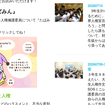
でお読みいただけます！
20260
ばみん』
3年生31
るために
ー人権擁護委員について『たばみ
界人権宣
ろう」と問
したら誰
クリックしてね！
ついて、
生徒から
り添って
202607
室
３年生９８
えたい、大
生人権作文
SOSミニ
護委員の
と人権
自らの人
などのハラスメント、不当な差別
もって生