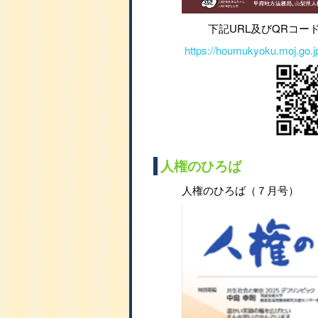
下記URL及びQRコー
https://houmukyoku.moj.go.jp
人権のひろば
人権のひろば（７月号）