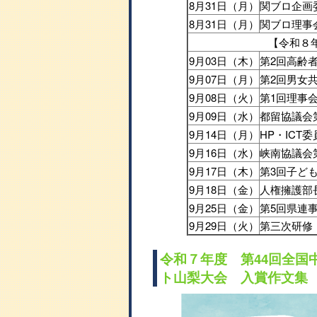
8月31日（月）
関ブロ企画
8月31日（月）
関ブロ理事
【令和８
9月03日（木）
第2回高齢
9月07日（月）
第2回男女
9月08日（火）
第1回理事
9月09日（水）
都留協議会
9月14日（月）
HP・ICT
9月16日（水）
峡南協議会
9月17日（木）
第3回子ど
9月18日（金）
人権擁護部
9月25日（金）
第5回県連
9月29日（火）
第三次研修
令和７年度 第44回全国
ト山梨大会 入賞作文集