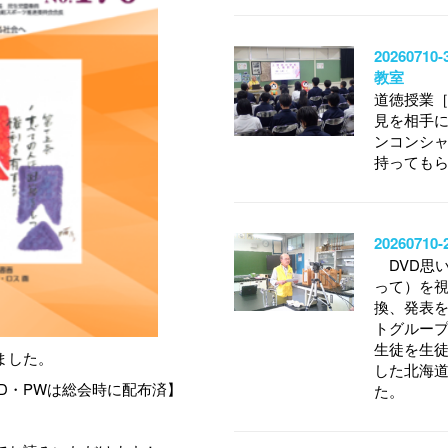
202607
教室
道徳授業
見を相手
ンコンシ
持っても
202607
DVD思
って）を
換、発表
トグルー
生徒を生
ました。
した北海
D・PWは総会時に配布済】
た。