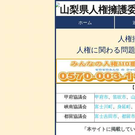
ホーム
人権
人権に関わる問
【
甲府協議会
甲府市
、
笛吹市
、
峡南協議会
富士川町
、
身延町
都留協議会
富士吉田市
、
都留
「本サイトに掲載してい