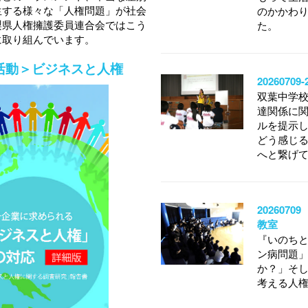
生する様々な「人権問題」が社会
のかかわ
梨県人権擁護委員連合会ではこう
た。
に取り組んでいます。
活動＞ビジネスと人権
202607
双葉中学
達関係に
ルを提示
どう感じ
へと繋げ
20260
教室
『いのち
ン病問題
か？」そ
考える人