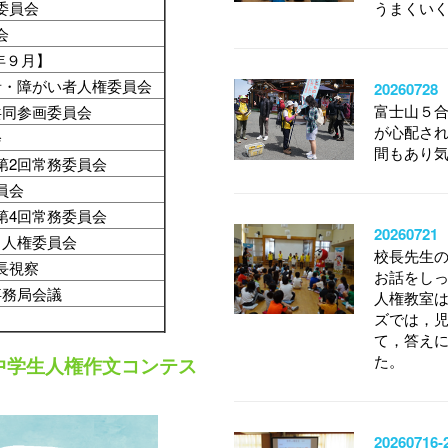
委員会
うまくい
会
年９月】
者・障がい者人権委員会
202607
富士山５
共同参画委員会
が心配さ
会
間もあり
第2回常務委員会
委員会
第4回常務委員会
20260
も人権委員会
校長先生
長視察
お話をし
事務局会議
人権教室
ズでは，
て，答え
た。
中学生人権作文コンテス
202607