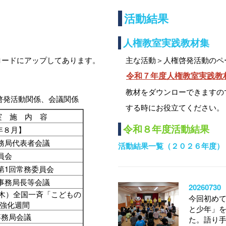
活動結果
人権教室実践教材集
ロードにアップしてあります。
主な活動＞人権啓発活動のペ
令和７年度人権教室実践教
教材をダウンローできますの
啓発活動関係、会議関係
する時にお役立てください。
実 施 内 容
令和８年度活動結果
年８月】
務局代表者会議
活動結果一覧（２０２６年度）
委員会
第1回常務委員会
事務局長等会議
202607
（木）全国一斉「こどもの
今回初め
強化週間
と少年」
事務局会議
た。語り手