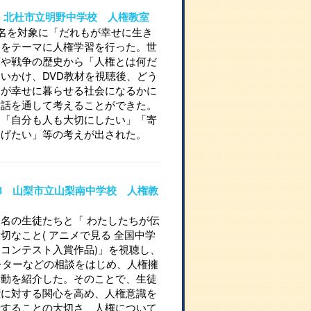
710 北杜市立明野中学校 人権教室
名を対象に「だれもが幸せに生き
」をテーマに人権学習を行った。世
言や戦争の歴史から「人権とは何だ
いかけ、DVD教材を視聴後、どう
もが幸せに暮らせる社会になるかに
対話を通して考えることができた。
は「自分も人も大切にしたい」「寄
あげたい」等の考えが出された。
09-3 山梨市立山梨南中学校 人権教
名の生徒たちと「 わたしたちが伝
切なこと( アニメで見る 全国中学
コンテスト入賞作品)」を視聴し、
レターなどの相談をはじめ、人権擁
活動を紹介した。そのことで、生徒
権に対する関心を高め、人権意識を
活することの大切さ、人権について