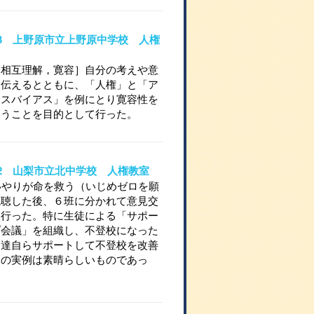
10-3 上野原市立上野原中学校 人権
［相互理解，寛容］自分の考えや意
に伝えるとともに、「人権」と「ア
ャスバイアス」を例にとり寛容性を
らうことを目的として行った。
10-2 山梨市立北中学校 人権教室
いやりが命を救う（いじめゼロを願
視聴した後、６班に分かれて意見交
を行った。特に生徒による「サポー
プ会議」を組織し、不登校になった
徒達自らサポートして不登校を改善
道の実例は素晴らしいものであっ