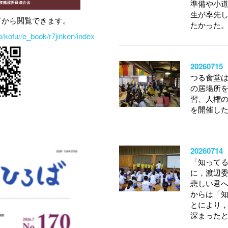
準備や小
生が率先
ドから閲覧できます。
たかった
/kofu//e_book/r7jinken/index
202607
つる食堂は
の居場所
習、人権
を開催し
20260
「知ってる
に，渡辺
悲しい君
からは「知
とにより
深まった