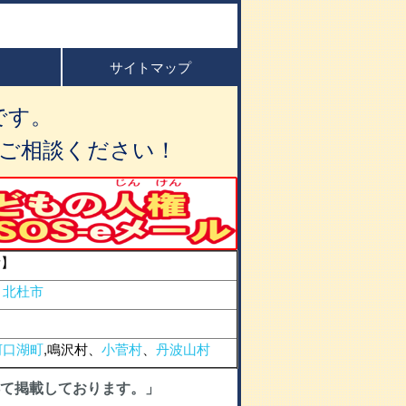
サイトマップ
です。
ご相談ください！
所】
、
北杜市
河口湖町
,鳴沢村、
小菅村
、
丹波山村
て掲載しております。」