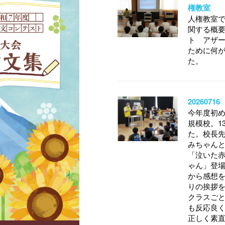
権教室
人権教室
関する概要
ト アザ
ために何
た。
20260
今年度初め
規模校。1
た。校長
みちゃん
「泣いた
ゃん」登
から感想
りの挨拶
クラスご
も反応良
正しく素