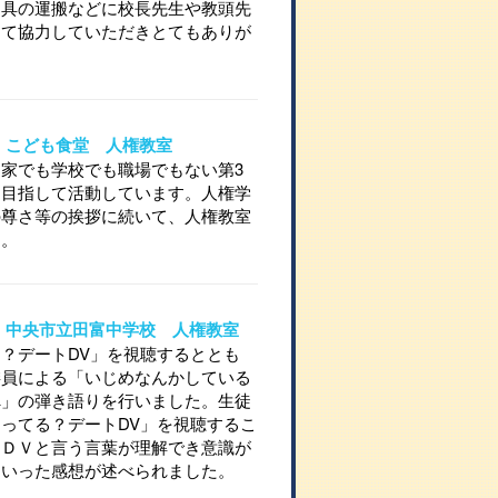
道具の運搬などに校長先生や教頭先
して協力していただきとてもありが
。
15 こども食堂 人権教室
家でも学校でも職場でもない第3
を目指して活動しています。人権学
の尊さ等の挨拶に続いて、人権教室
た。
714 中央市立田富中学校 人権教室
？デートDV」を視聴するととも
委員による「いじめなんかしている
へ」の弾き語りを行いました。生徒
ってる？デートDV」を視聴するこ
，ＤＶと言う言葉が理解でき意識が
といった感想が述べられました。