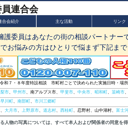
連合会紹介
主な活動
リンク
擁護委員はあなたの街の相談パートナー
題でお悩みの方はひとりで悩まず下記まで
令和７・８年度特設相談 市町村ごとで決められた実施日時・場
山梨市
、
甲州市
、南アルプス市、
甲斐市
、
中央市、昭和町
、
韮崎市
、
早川町
、
南部町
、
市川三郷町
市
、
大月市
、
上野原市
、
道志村
、
西桂町
、忍野村、山中湖村、
富士
る人物の写真については、すべて本人および関係者の同意を得