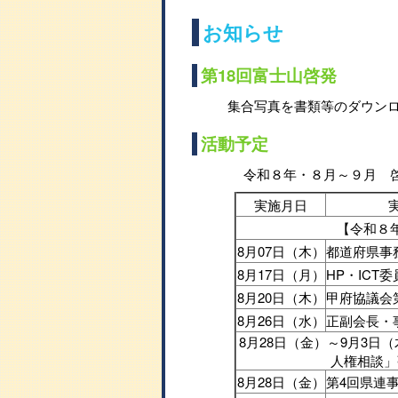
お知らせ
第18回富士山啓発
集合写真を書類等のダウン
活動予定
令和８年・８月～９月 
実施月日
【令和８
8月07日（木）
都道府県事
8月17日（月）
HP・ICT
8月20日（木）
甲府協議会
8月26日（水）
正副会長・
8月28日（金）～9月3日
人権相談」
8月28日（金）
第4回県連