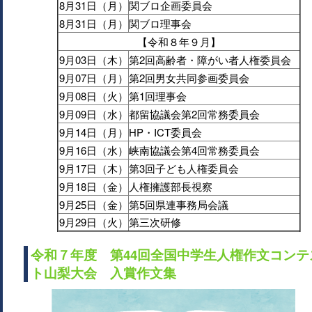
8月31日（月）
関ブロ企画委員会
8月31日（月）
関ブロ理事会
【令和８年９月】
9月03日（木）
第2回高齢者・障がい者人権委員会
9月07日（月）
第2回男女共同参画委員会
9月08日（火）
第1回理事会
9月09日（水）
都留協議会第2回常務委員会
9月14日（月）
HP・ICT委員会
9月16日（水）
峡南協議会第4回常務委員会
9月17日（木）
第3回子ども人権委員会
9月18日（金）
人権擁護部長視察
9月25日（金）
第5回県連事務局会議
9月29日（火）
第三次研修
令和７年度 第44回全国中学生人権作文コンテ
ト山梨大会 入賞作文集