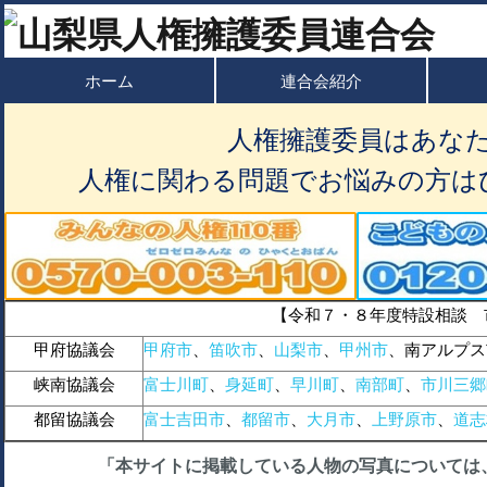
ホーム
連合会紹介
人権擁護委員はあな
人権に関わる問題でお悩みの方は
【令和７・８年度特設相談 
甲府協議会
甲府市
、
笛吹市
、
山梨市
、
甲州市
、南アルプス
峡南協議会
富士川町
、
身延町
、
早川町
、
南部町
、
市川三郷
都留協議会
富士吉田市
、
都留市
、
大月市
、
上野原市
、
道志
「本サイトに掲載している人物の写真については