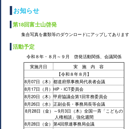
お知らせ
第18回富士山啓発
集合写真を書類等のダウンロードにアップしてありま
活動予定
令和８年・８月～９月 啓発活動関係、会議関係
実施月日
実 施 内 容
【令和８年８月】
8月07日（木）
都道府県事務局代表者会議
8月17日（月）
HP・ICT委員会
8月20日（木）
甲府協議会第1回常務委員会
8月26日（水）
正副会長・事務局長等会議
8月28日（金）～9月3日（木）全国一斉「こどもの
人権相談」強化週間
8月28日（金）
第4回県連事務局会議