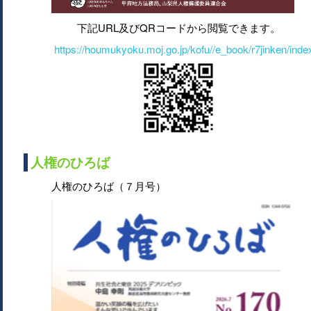
下記URL及びQRコードから閲覧できます。
https://houmukyoku.moj.go.jp/kofu//e_book/r7jinken/inde
人権のひろば
人権のひろば（７月号）